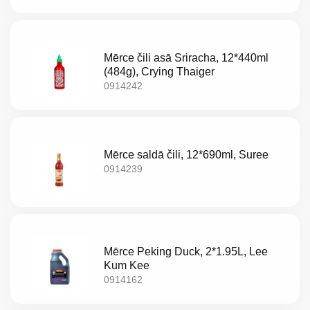
Akcijas
Jaunumi
Mērce čili asā Sriracha, 12*440ml
(484g), Crying Thaiger
Aktualitātes
0914242
Kontakti
Privātuma
Mērce saldā čili, 12*690ml, Suree
0914239
politika
Mērce Peking Duck, 2*1.95L, Lee
Kum Kee
0914162
LV