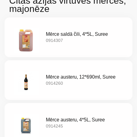
Citas āzijas virtuves mērces,
majonēze
Mērce saldā čili, 4*5L, Suree
0914307
Mērce austeru, 12*690ml, Suree
0914260
Par
mums
Mērce austeru, 4*5L, Suree
0914245
Katalogs