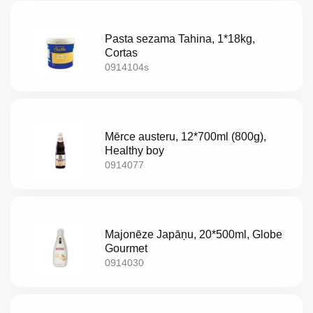
LT
Pasta sezama Tahina, 1*18kg,
EE
Cortas
0914104s
EN
RU
Mērce austeru, 12*700ml (800g),
Healthy boy
0914077
Majonēze Japāņu, 20*500ml, Globe
Gourmet
0914030