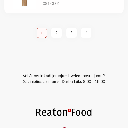
0914322
Lapa
Lapa
Lapa
Lapa
You're currently reading page
2
3
4
1
Vai Jums ir kādi jautājumi, veicot pasūtījumu?
Sazinieties ar mums! Darba laiks 9:00 - 18:00