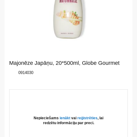
Par
mums
Katalogs
Akcijas
Majonēze Japāņu, 20*500ml, Globe Gourmet
Jaunumi
0914030
Aktualitātes
Kontakti
Privātuma
Nepieciešams
ienākt
vai
reģistrēties
, lai
politika
redzētu informāciju par preci.