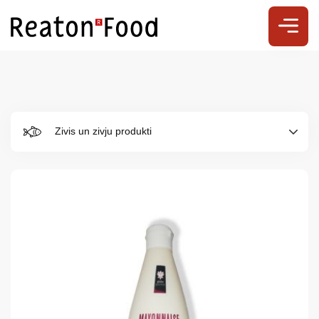
Zivis un zivju produkti