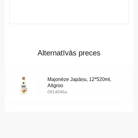
LV
Alternatīvās preces
LT
EE
Majonēze Japāņu, 12*520ml,
EN
Allgroo
0914046a
RU