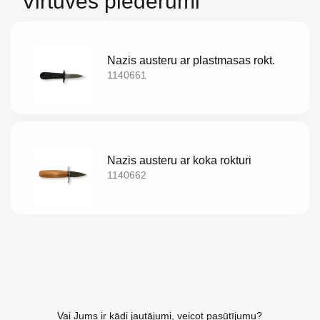
Virtuves piederumi
Katalogs
Akcijas
Nazis austeru ar plastmasas rokt.
Jaunumi
1140661
Aktualitātes
Kontakti
Nazis austeru ar koka rokturi
1140662
Privātuma
politika
Vai Jums ir kādi jautājumi, veicot pasūtījumu?