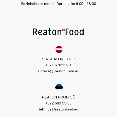
Sazinieties ar mums! Darba laiks 9:00 - 18:00
LV
LT
EE
EN
RU
SIA REATON FOOD
+371 67023781
Horeca@ReatonFood.eu
REATON FOOD OÜ
+372 683 55 83
tellimus@reatonfood.eu