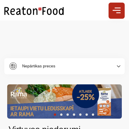
Nepārtikas preces
Par
mums