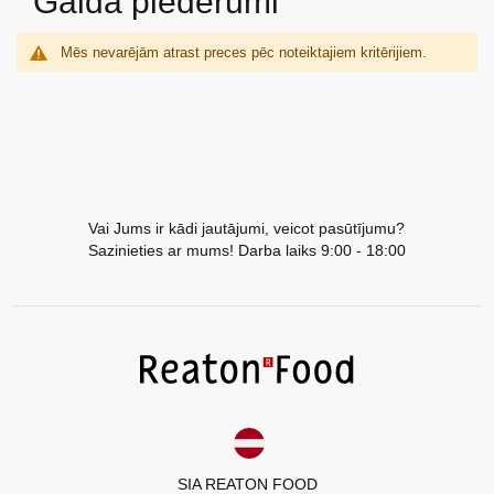
Galda piederumi
Akcijas
Mēs nevarējām atrast preces pēc noteiktajiem kritērijiem.
Jaunumi
Aktualitātes
Kontakti
Privātuma
Vai Jums ir kādi jautājumi, veicot pasūtījumu?
Sazinieties ar mums! Darba laiks 9:00 - 18:00
politika
LV
SIA REATON FOOD