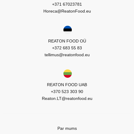
+371 67023781
LT
Horeca@ReatonFood.eu
EE
EN
RU
REATON FOOD OÜ
+372 683 55 83
tellimus@reatonfood.eu
REATON FOOD UAB
+370 523 303 90
Reaton.LT@reatonfood.eu
Par mums