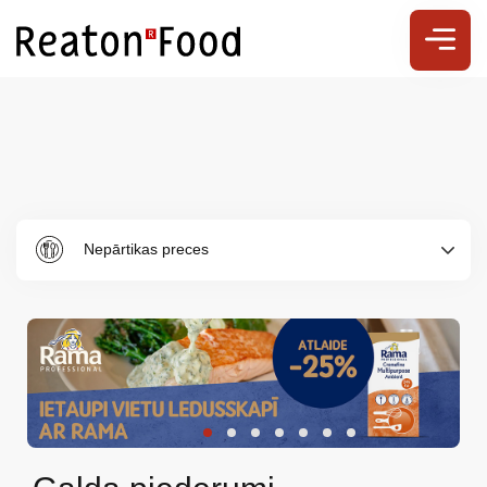
Nepārtikas preces
Par
mums
Katalogs