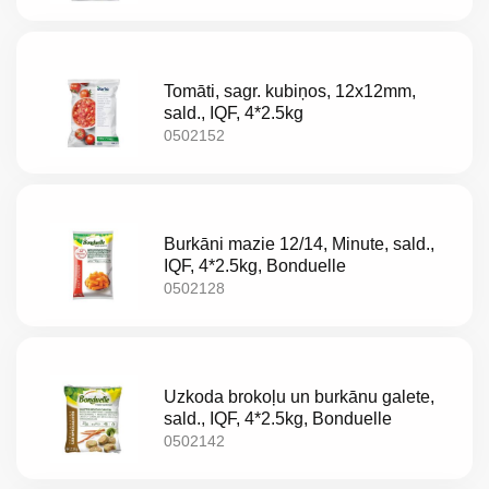
Akcijas
Jaunumi
Tomāti, sagr. kubiņos, 12x12mm,
sald., IQF, 4*2.5kg
0502152
Aktualitātes
Kontakti
Privātuma
Burkāni mazie 12/14, Minute, sald.,
IQF, 4*2.5kg, Bonduelle
politika
0502128
Uzkoda brokoļu un burkānu galete,
sald., IQF, 4*2.5kg, Bonduelle
0502142
LV