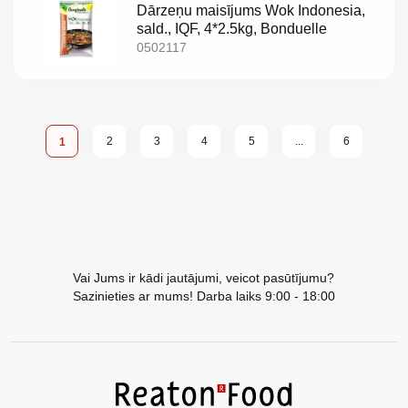
Dārzeņu maisījums Wok Indonesia,
sald., IQF, 4*2.5kg, Bonduelle
0502117
Lapa
Lapa
Lapa
Lapa
Lapa
Lapa
You're currently reading page
2
3
4
5
...
6
1
Vai Jums ir kādi jautājumi, veicot pasūtījumu?
Sazinieties ar mums! Darba laiks 9:00 - 18:00