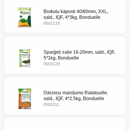
Brokoļu kāposti 40/60mm, XXL,
sald., IQF, 4*3kg, Bonduelle
0502133
Sparģeļi zaļie 16-20mm, sald., IQF,
5*1kg, Bonduelle
0502129
Dārzeņu maisījums Ratatouille,
sald., IQF, 4*2.5kg, Bonduelle
0502111