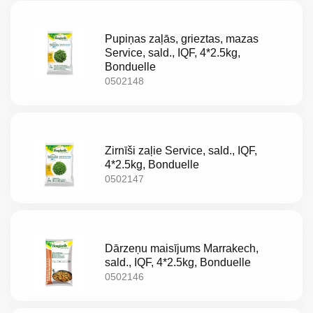
LT
Pupiņas zaļās, grieztas, mazas
EE
Service, sald., IQF, 4*2.5kg,
Bonduelle
EN
0502148
RU
Zirnīši zaļie Service, sald., IQF,
4*2.5kg, Bonduelle
0502147
Dārzeņu maisījums Marrakech,
sald., IQF, 4*2.5kg, Bonduelle
0502146