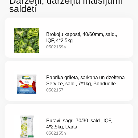
Dārzeņi, dārzeņu maisījumi
saldēti
Brokoļu kāposti, 40/60mm, sald.,
IQF, 4*2.5kg
0502159a
Paprika grilēta, sarkanā un dzeltenā
Service, sald., 7*1kg, Bonduelle
0502157
Par
mums
Puravi, sagr., 70/30, sald., IQF,
4*2.5kg, Darta
Katalogs
0502155n