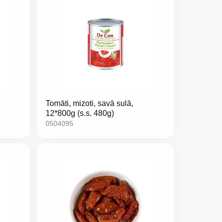
Tomāti, mizoti, savā sulā,
12*800g (s.s. 480g)
0504095