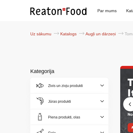
Par mums
Kat
Uz sākumu
Katalogs
Augļi un dārzeņi
Tomā
Kategorija
Zivis un zivju produkti
Jūras produkti
Piena produkti, olas