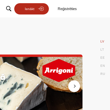
Reģistrēties
Ienākt
LV
LT
EE
EN
RU