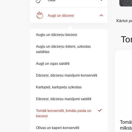
Gaļa
Augļi un dārzeņi
Kārtot p
Augļu un dārzeņu biezeņi
To
Augļu un dārzeņu ēdieni, uzkodas
saldētas
Par
Augļi un ogas saldēti
mums
Dārzeņi, dārzeņu maisījumi konservēti
Katalogs
Kartupeļi, kartupeļu uzkodas
Akcijas
Dārzeņi, dārzeņu maisījumi saldēti
Jaunumi
Tomāti konservēti, tomātu pasta un
biezeņi
Tomāti
Aktualitātes
mīksta
Olīvas un kaperi konservēti