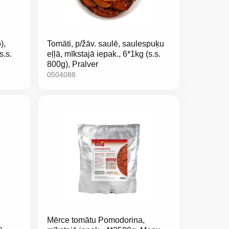
),
Tomāti, p/žāv. saulē, saulespuķu
s.s.
eļļā, mīkstajā iepak., 6*1kg (s.s.
800g), Pralver
0504088
Mērce tomātu Pomodorina,