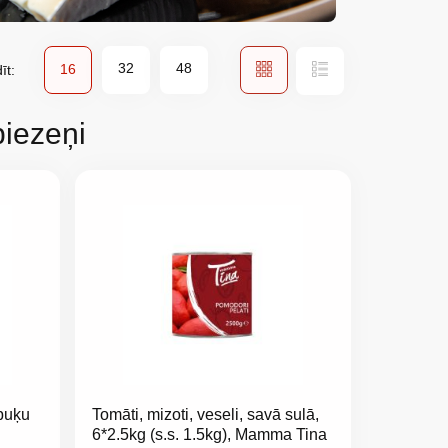
Apskatīt
32
48
Režģis
Saraksts
16
īt:
kā
biezeņi
spuķu
Tomāti, mizoti, veseli, savā sulā,
6*2.5kg (s.s. 1.5kg), Mamma Tina