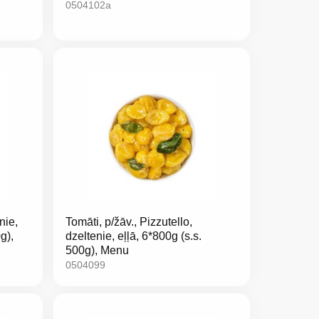
0504102a
nie,
Tomāti, p/žāv., Pizzutello,
g),
dzeltenie, eļļā, 6*800g (s.s.
500g), Menu
0504099