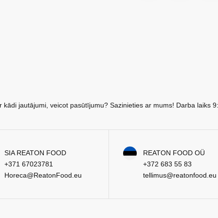
r kādi jautājumi, veicot pasūtījumu? Sazinieties ar mums! Darba laiks 9
SIA REATON FOOD
REATON FOOD OÜ
+371 67023781
+372 683 55 83
Horeca@ReatonFood.eu
tellimus@reatonfood.eu