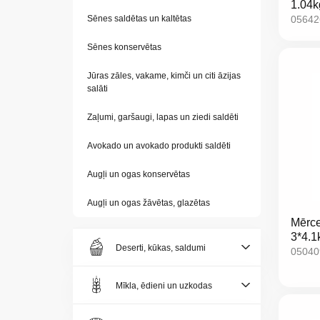
1.04k
Kontakti
05642
Sēnes saldētas un kaltētas
Privātuma
Sēnes konservētas
politika
Jūras zāles, vakame, kimči un citi āzijas
salāti
Zaļumi, garšaugi, lapas un ziedi saldēti
Avokado un avokado produkti saldēti
LV
Augļi un ogas konservētas
LT
Augļi un ogas žāvētas, glazētas
Mērce
EE
3*4.1
Deserti, kūkas, saldumi
05040
EN
Mīkla, ēdieni un uzkodas
RU