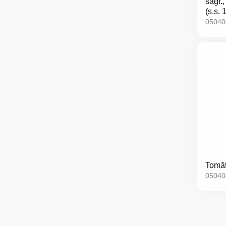
sagr.,
(s.s. 
05040
Tomāt
05040