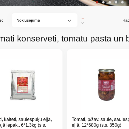
ēc:
Rād
Dilstošā
secībā
māti konservēti, tomātu pasta un 
, kaltēti, saulespuķu eļļā,
Tomāti, p/žāv. saulē, saule
jā iepak., 6*1.3kg (s.s.
eļļā, 12*680g (s.s. 350g)