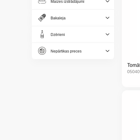
Maizes izstrādājumi
Bakaleja
Dzērieni
Nepārtikas preces
Tomāt
05040