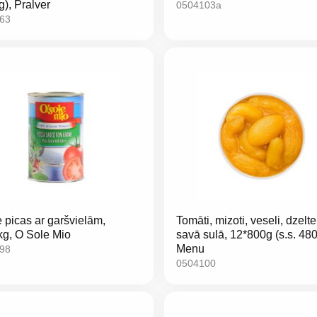
g), Pralver
0504103a
63
 picas ar garšvielām,
Tomāti, mizoti, veseli, dzelte
kg, O Sole Mio
savā sulā, 12*800g (s.s. 480
Menu
98
0504100