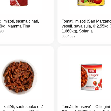
, mizoti, sasmalcināti,
Tomāti, mizoti (San Marzano
5kg, Mamma Tina
veseli, savā sulā, 6*2.55kg (
1.660kg), Solania
93
0504092
, kaltēti, saulespuķu eļļā,
Tomāti, konservēti, Ciliegini