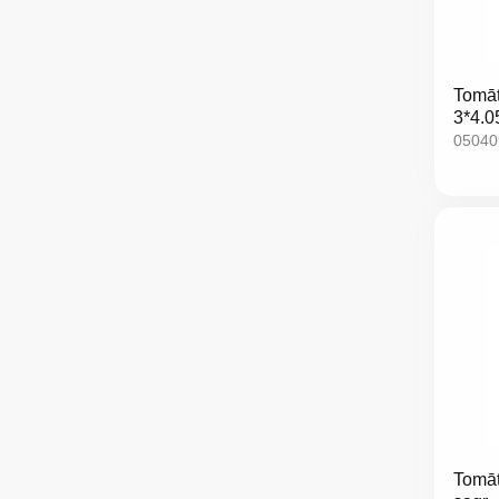
Tomāti
3*4.0
05040
Tomāti