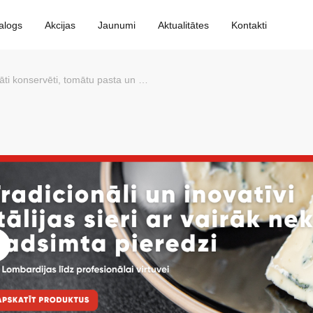
alogs
Akcijas
Jaunumi
Aktualitātes
Kontakti
ti konservēti, tomātu pasta un biezeņi