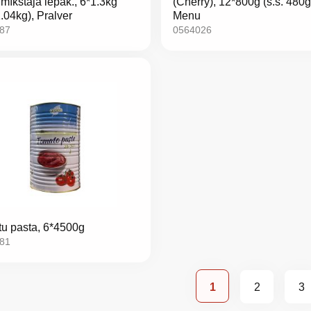
 mīkstajā iepak., 6*1.3kg
(Cherry), 12*800g (s.s. 480g
1.04kg), Pralver
Menu
87
0564026
u pasta, 6*4500g
81
Lapa
You're currently r
Lapa
La
1
2
3