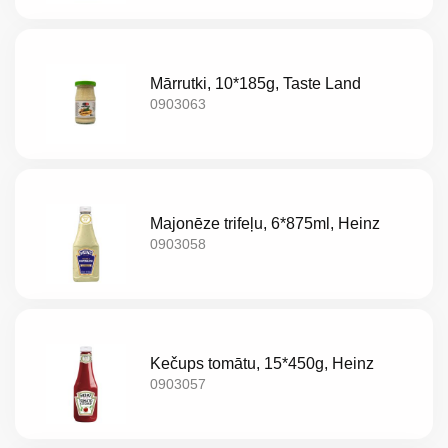
Akcijas
Jaunumi
Mārrutki, 10*185g, Taste Land
0903063
Aktualitātes
Kontakti
Privātuma
Majonēze trifeļu, 6*875ml, Heinz
0903058
politika
Kečups tomātu, 15*450g, Heinz
0903057
LV