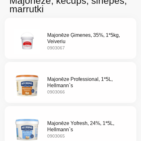
Majoneze, kečups, sinepes,
marrutki
Majonēze Ģimenes, 35%, 1*5kg,
Veiveriu
0903067
Majonēze Professional, 1*5L,
Hellmann`s
0903066
Par
mums
Majonēze Yofresh, 24%, 1*5L,
Hellmann`s
Katalogs
0903065