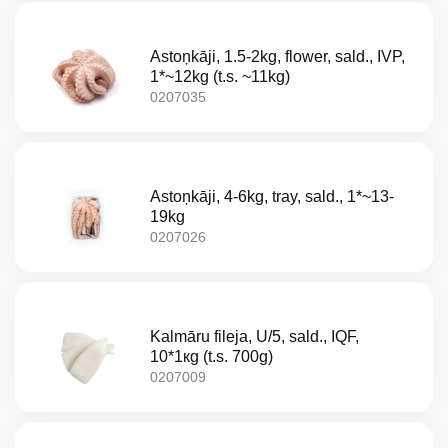
Jaunumi
Astoņkāji, 1.5-2kg, flower, sald., IVP,
1*~12kg (t.s. ~11kg)
Aktualitātes
0207035
Kontakti
Privātuma
Astoņkāji, 4-6kg, tray, sald., 1*~13-
19kg
politika
0207026
Kalmāru fileja, U/5, sald., IQF,
10*1кg (t.s. 700g)
0207009
LV