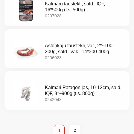
Kalmāru taustekļi, sald., IQF,
16*500g (t.s. 500g)
0207028
Astoņkāju taustekli, vār., 2*~100-
200g, sald., vak., 14*300-400g
0206023
Kalmāri Patagonijas, 10-12cm, sald.,
IQF, 8*~900g (t.s. 800g)
0242048
Lapa
Lapa
You're currently reading page
2
1