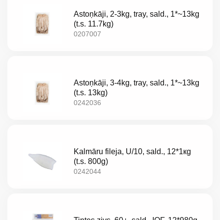
LT
Astoņkāji, 2-3kg, tray, sald., 1*~13kg
EE
(t.s. 11.7kg)
0207007
EN
RU
Astoņkāji, 3-4kg, tray, sald., 1*~13kg
(t.s. 13kg)
0242036
Kalmāru fileja, U/10, sald., 12*1кg
(t.s. 800g)
0242044