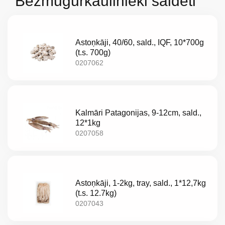
Bezmugurkaulinieki saldēti
Astoņkāji, 40/60, sald., IQF, 10*700g
(t.s. 700g)
0207062
Kalmāri Patagonijas, 9-12cm, sald.,
12*1kg
0207058
Par
mums
Astoņkāji, 1-2kg, tray, sald., 1*12,7kg
(t.s. 12.7kg)
Katalogs
0207043
Akcijas