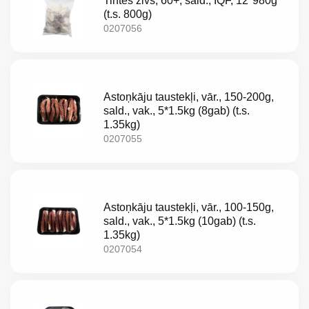
Tintes zivs, 60+, sald., IQF, 12*980g
(t.s. 800g)
0207056
Astoņkāju taustekļi, vār., 150-200g,
sald., vak., 5*1.5kg (8gab) (t.s.
1.35kg)
0207055
Astoņkāju taustekļi, vār., 100-150g,
sald., vak., 5*1.5kg (10gab) (t.s.
1.35kg)
0207054