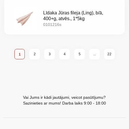
Līdaka Jūras fileja (Ling), b/ā,
400+g, atvēs., 1*5kg
0101216s
Lapa
Lapa
Lapa
Lapa
Lapa
Lapa
You're currently reading page
2
3
4
5
...
22
1
Vai Jums ir kādi jautājumi, veicot pasūtījumu?
Sazinieties ar mums! Darba laiks 9:00 - 18:00