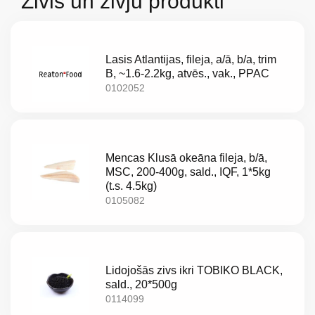
Zivis un zivju produkti
Lasis Atlantijas, fileja, a/ā, b/a, trim
B, ~1.6-2.2kg, atvēs., vak., PPAC
0102052
Mencas Klusā okeāna fileja, b/ā,
MSC, 200-400g, sald., IQF, 1*5kg
(t.s. 4.5kg)
0105082
Par
Lidojošās zivs ikri TOBIKO BLACK,
mums
sald., 20*500g
0114099
Katalogs