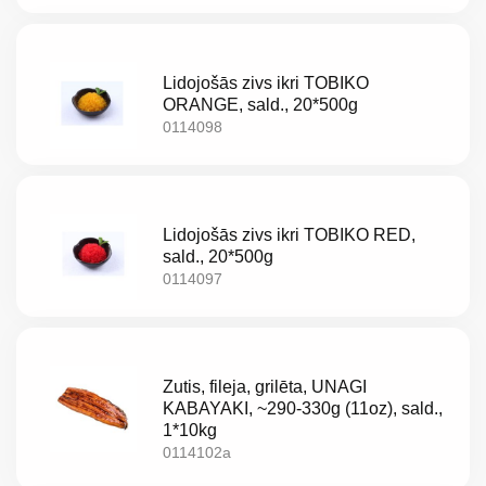
Akcijas
Lidojošās zivs ikri TOBIKO
Jaunumi
ORANGE, sald., 20*500g
0114098
Aktualitātes
Kontakti
Lidojošās zivs ikri TOBIKO RED,
Privātuma
sald., 20*500g
0114097
politika
Zutis, fileja, grilēta, UNAGI
KABAYAKI, ~290-330g (11oz), sald.,
1*10kg
0114102a