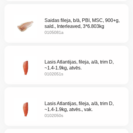
LV
LT
Saidas fileja, b/ā, PBI, MSC, 900+g,
EE
sald., Interleaved, 3*6.803kg
0105081a
EN
RU
Lasis Atlantijas, fileja, a/ā, trim D,
~1.4-1.9kg, atvēs.
0102051s
Lasis Atlantijas, fileja, a/ā, trim D,
~1.4-1.9kg, atvēs., vak.
0102050s