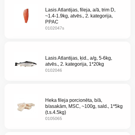
Lasis Atlantijas, fileja, a/ā, trim D,
~1.4-1.9kg, atvēs., 2. kategorija,
PPAC
0102047s
Lasis Atlantijas, ķid., a/g, 5-6kg,
atvēs., 2. kategorija, 1*20kg
0102046
Heka fileja porcionēta, b/ā,
b/asakām, MSC, ~100g, sald., 1*5kg
(t.s.4.5kg)
0105065