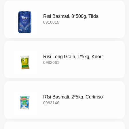
Akcijas
Rīsi Basmati, 8*500g, Tilda
Jaunumi
0910015
Aktualitātes
Kontakti
Rīsi Long Grain, 1*5kg, Knorr
Privātuma
0983061
politika
Rīsi Basmati, 2*5kg, Curtiriso
0983146
LV