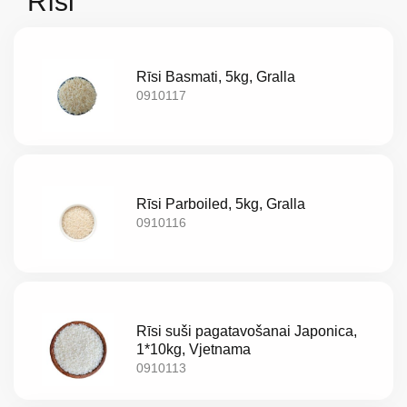
Rīsi
Rīsi Basmati, 5kg, Gralla
0910117
Rīsi Parboiled, 5kg, Gralla
0910116
Par
Rīsi suši pagatavošanai Japonica,
mums
1*10kg, Vjetnama
0910113
Katalogs