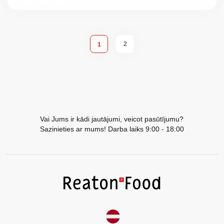
Lapa
Lapa
You're currently reading page
2
1
Vai Jums ir kādi jautājumi, veicot pasūtījumu?
Sazinieties ar mums! Darba laiks 9:00 - 18:00