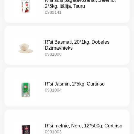
Rīsi suši pagatavošanai, Selenio,
2*5kg, Itālija, Tsuru
0983141
Rīsi Basmati, 20*1kg, Dobeles
Dzirnavnieks
0981008
Rīsi Jasmin, 2*5kg, Curtiriso
0901004
Rīsi melnie, Nero, 12*500g, Curtiriso
0901003