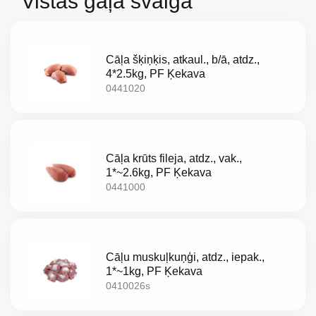
Vistas gaļa svaiga
Cāļa šķiņķis, atkaul., b/ā, atdz.,
4*2.5kg, PF Ķekava
0441020
Cāļa krūts fileja, atdz., vak.,
1*~2.6kg, PF Ķekava
0441000
Par
mums
Cāļu muskuļkuņģi, atdz., iepak.,
1*~1kg, PF Ķekava
Katalogs
0410026s