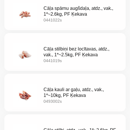
LT
Cāļa spārnu augšdaļa, atdz., vak.,
EE
1*~2.6kg, PF Ķekava
0441022s
EN
RU
Cāļa stilbiņi bez locītavas, atdz.,
vak., 1*~2.5kg, PF Ķekava
0441019s
Cāļa kauli ar gaļu, atdz., vak.,
1*~10kg, PF Ķekava
0493002s