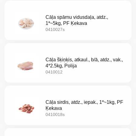
Akcijas
Jaunumi
Cāļa spārnu vidusdaļa, atdz.,
1*~5kg, PF Ķekava
Aktualitātes
0410027s
Kontakti
Privātuma
Cāļa šķiņķis, atkaul., b/ā, atdz., vak.,
4*2.5kg, Polija
politika
0410012
Cāļa sirdis, atdz., iepak., 1*~1kg, PF
Ķekava
0410018s
LV