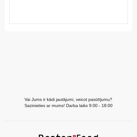
LV
LT
EE
EN
RU
Vai Jums ir kādi jautājumi, veicot pasūtījumu?
Sazinieties ar mums! Darba laiks 9:00 - 18:00