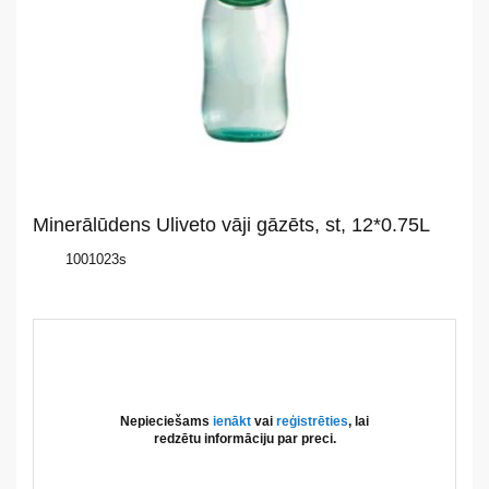
mums
Katalogs
Akcijas
Jaunumi
Minerālūdens Uliveto vāji gāzēts, st, 12*0.75L
Aktualitātes
1001023s
Kontakti
Privātuma
politika
Nepieciešams
ienākt
vai
reģistrēties
, lai
redzētu informāciju par preci.