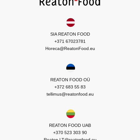
SIA REATON FOOD
+371 67023781
Horeca@ReatonFood.eu
REATON FOOD OÜ
+372 683 55 83
tellimus@reatonfood.eu
REATON FOOD UAB
+370 523 303 90
Reaton.LT@reatonfood.eu