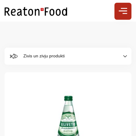
Zivis un zivju produkti
Par