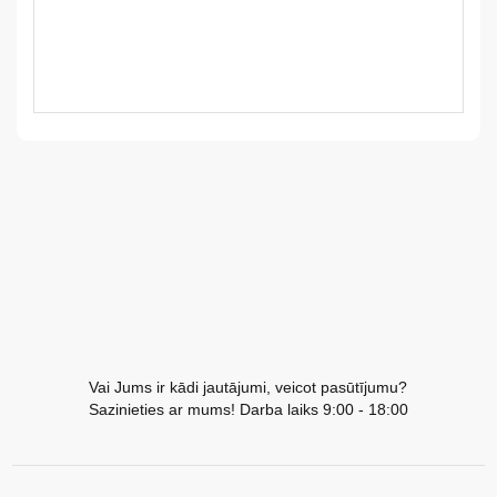
LV
LT
EE
EN
RU
Vai Jums ir kādi jautājumi, veicot pasūtījumu?
Sazinieties ar mums! Darba laiks 9:00 - 18:00