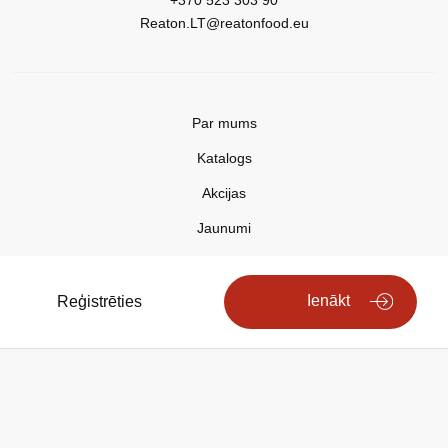
+370 523 303 90
Reaton.LT@reatonfood.eu
Par mums
Katalogs
Akcijas
Jaunumi
Aktualitātes
Kontakti
Ienākt
Reģistrēties
Privātuma politika
Copyright © 2025 REATON FOOD
Search engine powered by
ElasticSuite