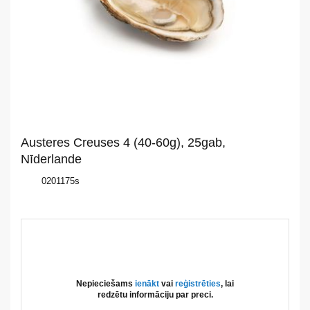
Par
mums
Katalogs
Akcijas
Jaunumi
Austeres Creuses 4 (40-60g), 25gab,
Aktualitātes
Nīderlande
0201175s
Kontakti
Privātuma
politika
Nepieciešams
ienākt
vai
reģistrēties
, lai
redzētu informāciju par preci.