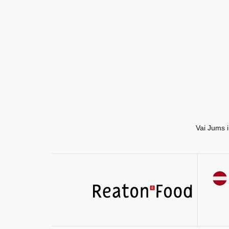
EN
RU
Vai Jums i