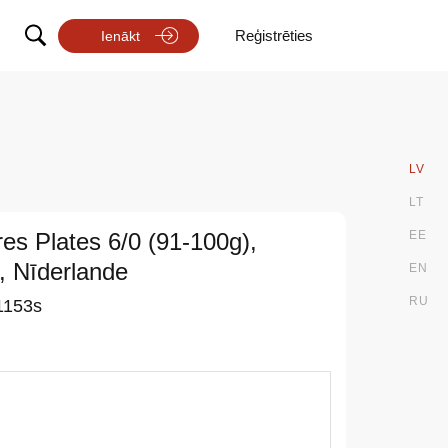
Reģistrēties
Ienākt
LV
LT
es Plates 6/0 (91-100g),
EE
, Nīderlande
EN
RU
1153s