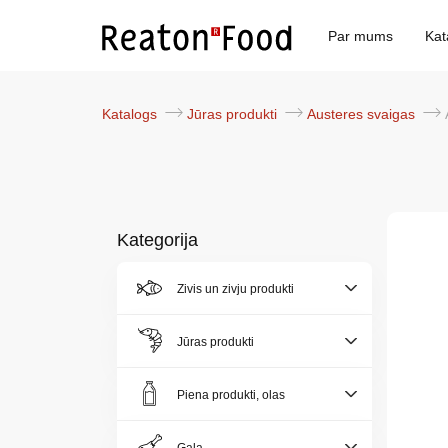
Par mums
Kat
Katalogs
Jūras produkti
Austeres svaigas
Kategorija
Par
Zivis un zivju produkti
mums
Jūras produkti
Katalogs
Piena produkti, olas
Akcijas