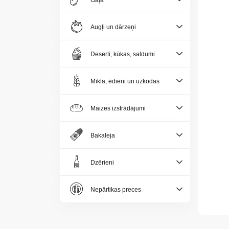
Gaļa
Jaunumi
Augļi un dārzeņi
Aktualitātes
Deserti, kūkas, saldumi
Kontakti
Mīkla, ēdieni un uzkodas
Privātuma
politika
Maizes izstrādājumi
Bakaleja
Dzērieni
LV
Nepārtikas preces
LT
EE