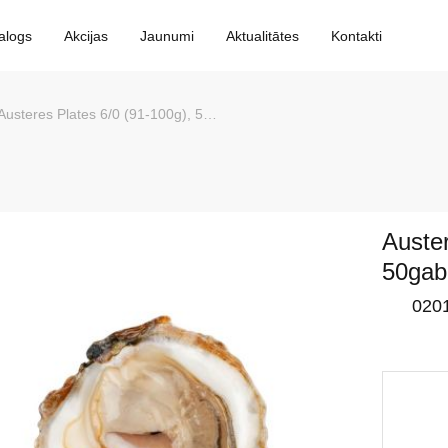
alogs
Akcijas
Jaunumi
Aktualitātes
Kontakti
Austeres Plates 6/0 (91-100g), 50gab, Nīderlande
Auster
50gab
020