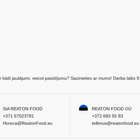
r kādi jautājumi, veicot pasūtījumu? Sazinieties ar mums! Darba laiks 9
SIA REATON FOOD
REATON FOOD OÜ
+371 67023781
+372 683 55 83
Horeca@ReatonFood.eu
tellimus@reatonfood.eu