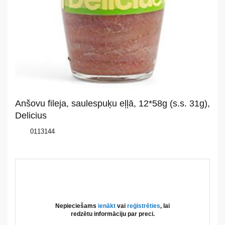
Par
mums
Katalogs
Akcijas
Jaunumi
Anšovu fileja, saulespuķu eļļā, 12*58g (s.s. 31g),
Aktualitātes
Delicius
0113144
Kontakti
Privātuma
politika
Nepieciešams
ienākt
vai
reģistrēties
, lai
redzētu informāciju par preci.