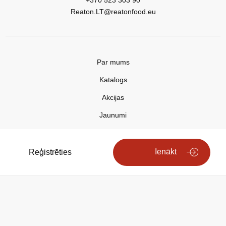
+370 523 303 90
Reaton.LT@reatonfood.eu
Par mums
Katalogs
Akcijas
Jaunumi
Aktualitātes
Kontakti
Ienākt
Reģistrēties
Privātuma politika
Copyright © 2025 REATON FOOD
Search engine powered by
ElasticSuite