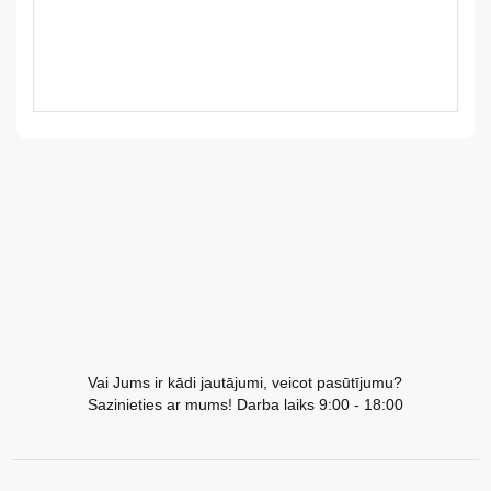
LV
LT
EE
EN
RU
Vai Jums ir kādi jautājumi, veicot pasūtījumu?
Sazinieties ar mums! Darba laiks 9:00 - 18:00