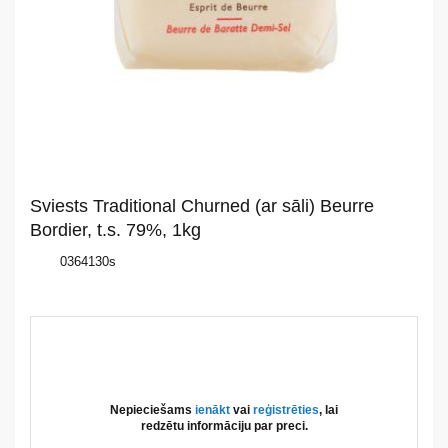
Par
mums
Katalogs
Akcijas
Jaunumi
Sviests Traditional Churned (ar sāli) Beurre
Aktualitātes
Bordier, t.s. 79%, 1kg
0364130s
Kontakti
Privātuma
politika
Nepieciešams
ienākt
vai
reģistrēties
, lai
redzētu informāciju par preci.