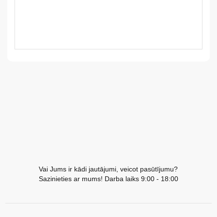
LV
LT
EE
EN
RU
Vai Jums ir kādi jautājumi, veicot pasūtījumu?
Sazinieties ar mums! Darba laiks 9:00 - 18:00