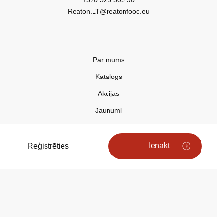
+370 523 303 90
Reaton.LT@reatonfood.eu
Par mums
Katalogs
Akcijas
Jaunumi
Aktualitātes
Kontakti
Ienākt
Reģistrēties
Privātuma politika
Copyright © 2025 REATON FOOD
Search engine powered by
ElasticSuite