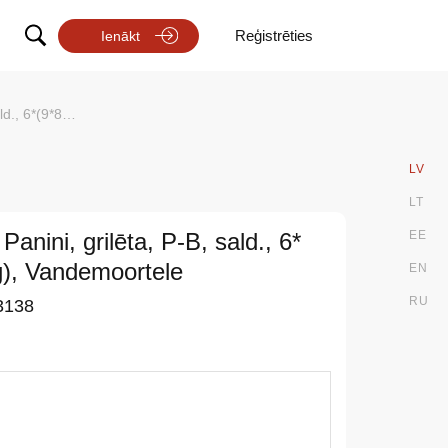
Reģistrēties
Ienākt
), Vandemoortele
LV
LT
Panini, grilēta, P-B, sald., 6*
EE
g), Vandemoortele
EN
RU
3138