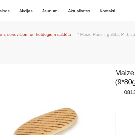
alogs
Akcijas
Jaunumi
Aktualitātes
Kontakti
iem, sendvičiem un hotdogiem saldēta
Maize Panini, grilēta, P-B, sald., 6*(9*80g
Maize 
(9*80
081