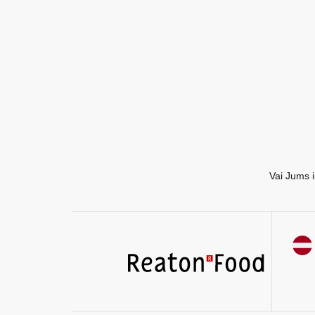
EN
RU
Vai Jums i