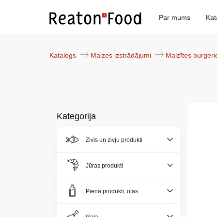
Par mums
Kat
Katalogs
Maizes izstrādājumi
Maizītes burger
Kategorija
Par
Zivis un zivju produkti
mums
Jūras produkti
Katalogs
Piena produkti, olas
Akcijas