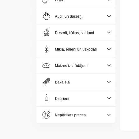
Gaļa
Jaunumi
Augļi un dārzeņi
Aktualitātes
Deserti, kūkas, saldumi
Kontakti
Mīkla, ēdieni un uzkodas
Privātuma
politika
Maizes izstrādājumi
Bakaleja
Dzērieni
LV
Nepārtikas preces
LT
EE