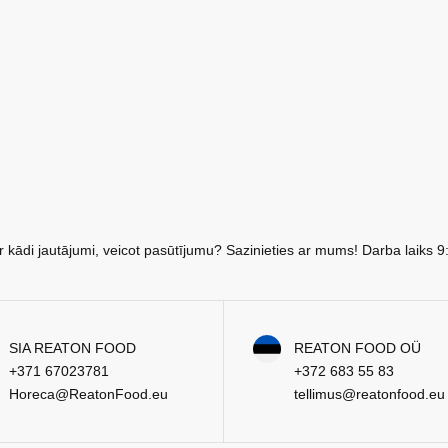
r kādi jautājumi, veicot pasūtījumu? Sazinieties ar mums! Darba laiks 9
SIA REATON FOOD
REATON FOOD OÜ
+371 67023781
+372 683 55 83
Horeca@ReatonFood.eu
tellimus@reatonfood.eu