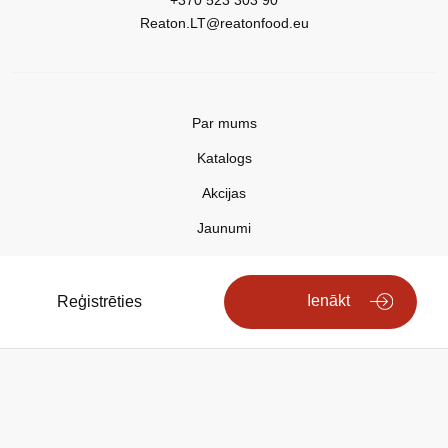
+370 523 303 90
Reaton.LT@reatonfood.eu
Par mums
Katalogs
Akcijas
Jaunumi
Aktualitātes
Kontakti
Ienākt
Reģistrēties
Privātuma politika
Copyright © 2025 REATON FOOD
Search engine powered by
ElasticSuite