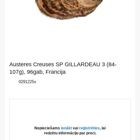
Par
mums
Katalogs
Akcijas
Jaunumi
Austeres Creuses SP GILLARDEAU 3 (84-
Aktualitātes
107g), 96gab, Francija
0291225s
Kontakti
Privātuma
politika
Nepieciešams
ienākt
vai
reģistrēties
, lai
redzētu informāciju par preci.