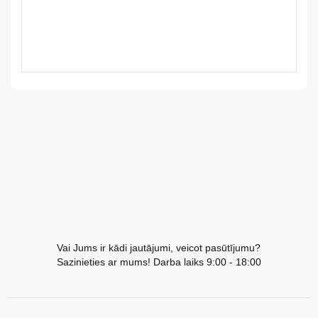
LV
LT
EE
EN
RU
Vai Jums ir kādi jautājumi, veicot pasūtījumu?
Sazinieties ar mums! Darba laiks 9:00 - 18:00