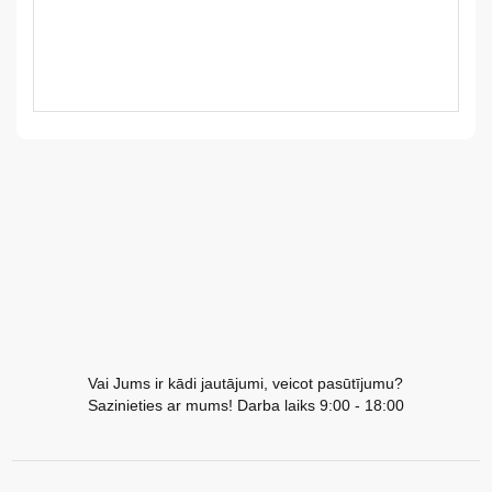
LV
LT
EE
EN
RU
Vai Jums ir kādi jautājumi, veicot pasūtījumu?
Sazinieties ar mums! Darba laiks 9:00 - 18:00