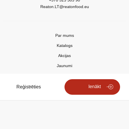
+370 523 303 90
Reaton.LT@reatonfood.eu
Par mums
Katalogs
Akcijas
Jaunumi
Aktualitātes
Kontakti
Ienākt
Reģistrēties
Privātuma politika
Copyright © 2025 REATON FOOD
Search engine powered by
ElasticSuite