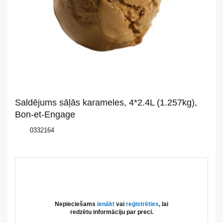
Par
mums
Katalogs
Akcijas
Jaunumi
Saldējums sāļās karameles, 4*2.4L (1.257kg),
Aktualitātes
Bon-et-Engage
0332164
Kontakti
Privātuma
politika
Nepieciešams
ienākt
vai
reģistrēties
, lai
redzētu informāciju par preci.