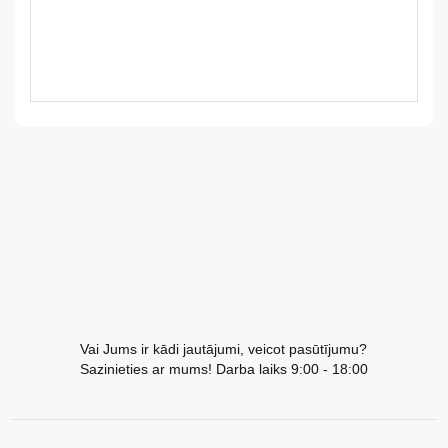
LV
LT
EE
EN
RU
Vai Jums ir kādi jautājumi, veicot pasūtījumu?
Sazinieties ar mums! Darba laiks 9:00 - 18:00