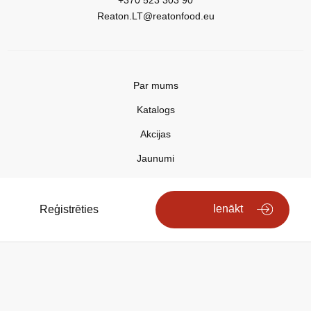
+370 523 303 90
Reaton.LT@reatonfood.eu
Par mums
Katalogs
Akcijas
Jaunumi
Aktualitātes
Kontakti
Ienākt
Reģistrēties
Privātuma politika
Copyright © 2025 REATON FOOD
Search engine powered by
ElasticSuite