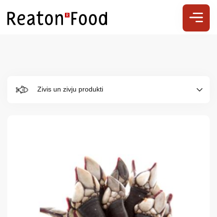
Zivis un zivju produkti