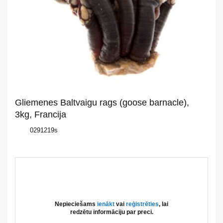
Par
mums
Katalogs
Akcijas
Jaunumi
Gliemenes Baltvaigu rags (goose barnacle),
Aktualitātes
3kg, Francija
0291219s
Kontakti
Privātuma
politika
Nepieciešams
ienākt
vai
reģistrēties
, lai
redzētu informāciju par preci.