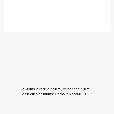
LV
LT
EE
EN
RU
Vai Jums ir kādi jautājumi, veicot pasūtījumu?
Sazinieties ar mums! Darba laiks 9:00 - 18:00