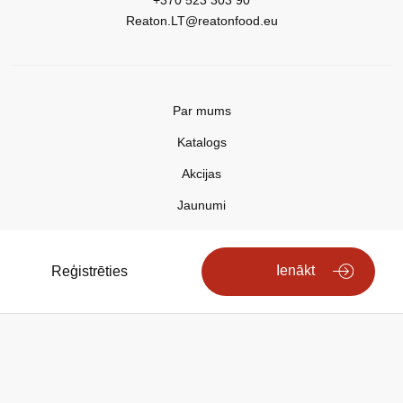
+370 523 303 90
Reaton.LT@reatonfood.eu
Par mums
Katalogs
Akcijas
Jaunumi
Aktualitātes
Kontakti
Ienākt
Reģistrēties
Privātuma politika
Copyright © 2025 REATON FOOD
Search engine powered by
ElasticSuite