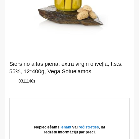
Par
mums
Katalogs
Akcijas
Jaunumi
Siers no aitas piena, extra virgin olīveļļā, t.s.s.
Aktualitātes
55%, 12*400g, Vega Sotuelamos
0311146s
Kontakti
Privātuma
politika
Nepieciešams
ienākt
vai
reģistrēties
, lai
redzētu informāciju par preci.