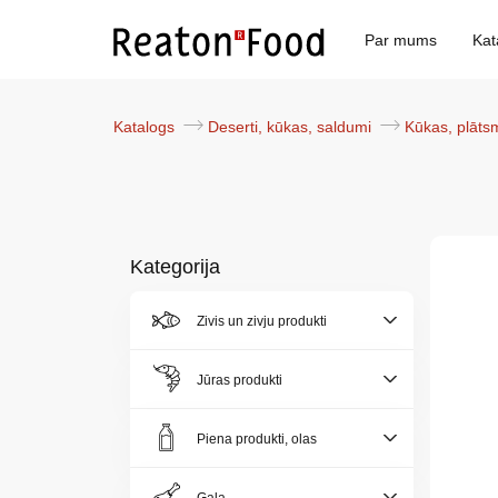
Par mums
Kat
Katalogs
Deserti, kūkas, saldumi
Kūkas, plāts
Kategorija
Par
Zivis un zivju produkti
mums
Jūras produkti
Katalogs
Piena produkti, olas
Akcijas