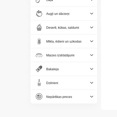
Gaļa
Jaunumi
Augļi un dārzeņi
Aktualitātes
Deserti, kūkas, saldumi
Kontakti
Mīkla, ēdieni un uzkodas
Privātuma
politika
Maizes izstrādājumi
Bakaleja
Dzērieni
LV
Nepārtikas preces
LT
EE