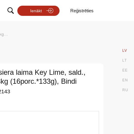
Reģistrēties
Ienākt
indi
LV
LT
iera laima Key Lime, sald.,
EE
kg (16porc.*133g), Bindi
EN
RU
2143