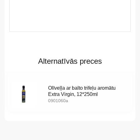
LV
LT
Alternatīvās preces
EE
EN
Olīveļļa ar balto trifeļu aromātu
Extra Virgin, 12*250ml
RU
0901060a