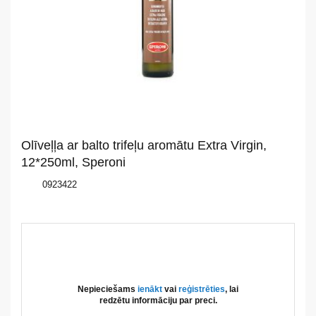
Par
mums
Katalogs
Akcijas
Olīveļļa ar balto trifeļu aromātu Extra Virgin,
Jaunumi
12*250ml, Speroni
0923422
Aktualitātes
Kontakti
Privātuma
politika
Nepieciešams
ienākt
vai
reģistrēties
, lai
redzētu informāciju par preci.