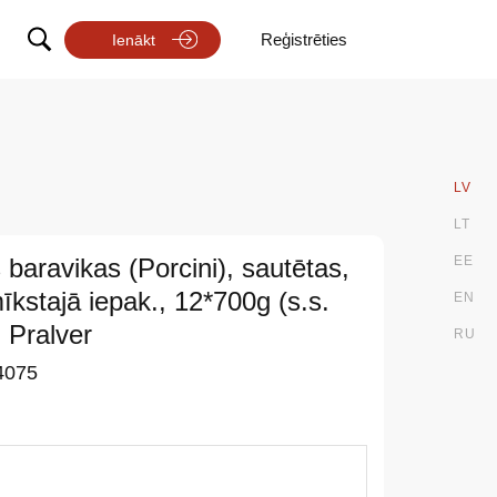
Reģistrēties
Ienākt
LV
LT
baravikas (Porcini), sautētas,
EE
mīkstajā iepak., 12*700g (s.s.
EN
 Pralver
RU
4075