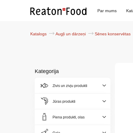
Par mums
Kat
Katalogs
Augļi un dārzeņi
Sēnes konservētas
Kategorija
Par
Zivis un zivju produkti
mums
Jūras produkti
Katalogs
Piena produkti, olas
Akcijas