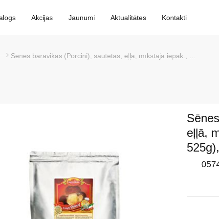
alogs
Akcijas
Jaunumi
Aktualitātes
Kontakti
Sēnes baravikas (Porcini), sautētas, eļļā, mīkstajā iepak., 12*700g (s.s. 525g), Pralver
Sēnes 
eļļā, 
525g),
057