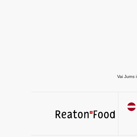
EN
RU
Vai Jums i