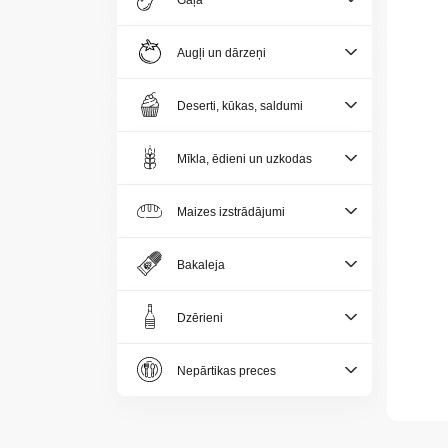
Gaļa
Jaunumi
Augļi un dārzeņi
Aktualitātes
Deserti, kūkas, saldumi
Kontakti
Mīkla, ēdieni un uzkodas
Privātuma
politika
Maizes izstrādājumi
Bakaleja
Dzērieni
LV
Nepārtikas preces
LT
EE