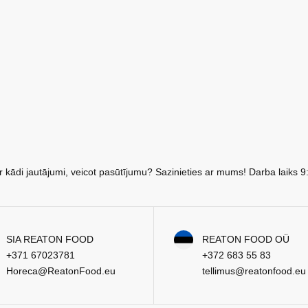
r kādi jautājumi, veicot pasūtījumu? Sazinieties ar mums! Darba laiks 9
SIA REATON FOOD
REATON FOOD OÜ
+371 67023781
+372 683 55 83
Horeca@ReatonFood.eu
tellimus@reatonfood.eu