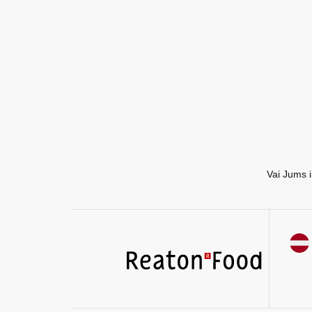
EN
RU
Vai Jums i