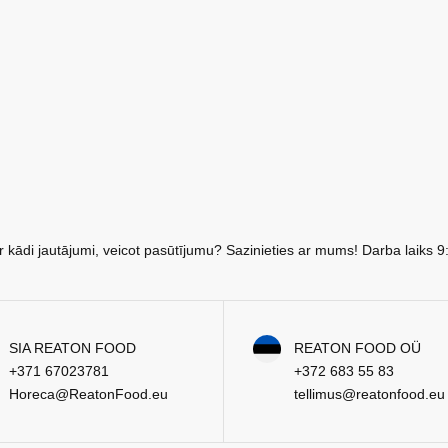
r kādi jautājumi, veicot pasūtījumu? Sazinieties ar mums! Darba laiks 9
SIA REATON FOOD
REATON FOOD OÜ
+371 67023781
+372 683 55 83
Horeca@ReatonFood.eu
tellimus@reatonfood.eu