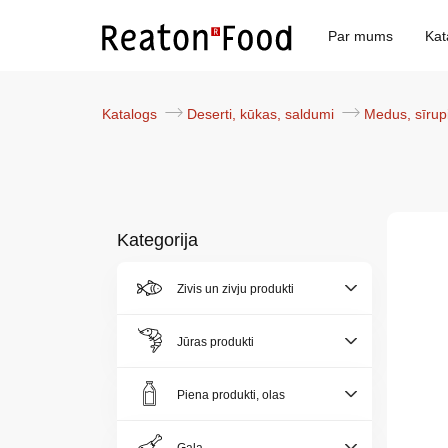
Par mums
Kat
Katalogs
Deserti, kūkas, saldumi
Medus, sīrup
Kategorija
Par
Zivis un zivju produkti
mums
Jūras produkti
Katalogs
Piena produkti, olas
Akcijas