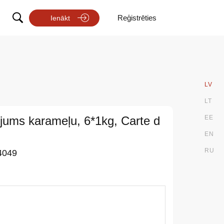
Reģistrēties
Ienākt
LV
LT
jums karameļu, 6*1kg, Carte d
EE
EN
RU
4049