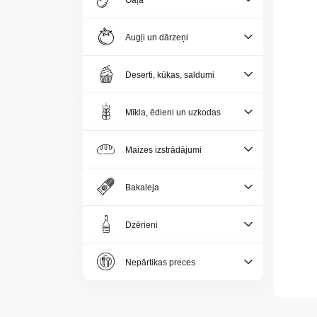
Gaļa
Jaunumi
Augļi un dārzeņi
Aktualitātes
Deserti, kūkas, saldumi
Kontakti
Mīkla, ēdieni un uzkodas
Privātuma
politika
Maizes izstrādājumi
Bakaleja
Dzērieni
LV
Nepārtikas preces
LT
EE