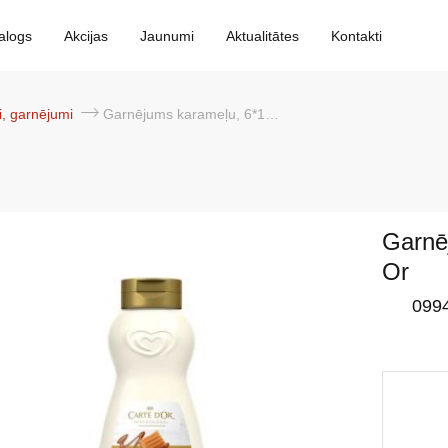
alogs
Akcijas
Jaunumi
Aktualitātes
Kontakti
i, garnējumi
Garnējums karameļu, 6*1kg, Carte d Or
Garnē
Or
099