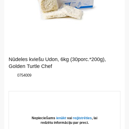
Par
mums
Katalogs
Akcijas
Nūdeles kviešu Udon, 6kg (30porc.*200g),
Golden Turtle Chef
Jaunumi
0754009
Aktualitātes
Kontakti
Privātuma
politika
Nepieciešams
ienākt
vai
reģistrēties
, lai
redzētu informāciju par preci.