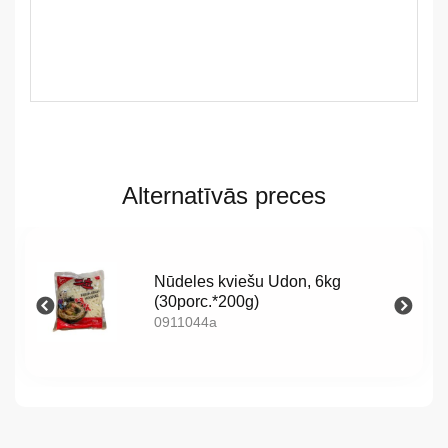
LV
LT
Alternatīvās preces
EE
EN
Nūdeles kviešu Udon, 6kg
(30porc.*200g)
RU
0911044a