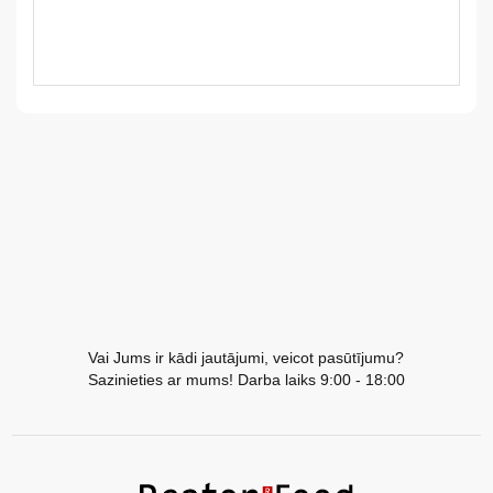
LV
LT
EE
EN
RU
Vai Jums ir kādi jautājumi, veicot pasūtījumu?
Sazinieties ar mums! Darba laiks 9:00 - 18:00