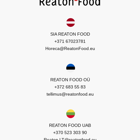
SIA REATON FOOD
+371 67023781
Horeca@ReatonFood.eu
REATON FOOD OÜ
+372 683 55 83
tellimus@reatonfood.eu
REATON FOOD UAB
+370 523 303 90
Reaton.LT@reatonfood.eu