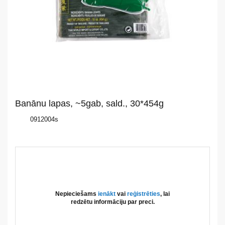
mums
Katalogs
Akcijas
Jaunumi
Banānu lapas, ~5gab, sald., 30*454g
Aktualitātes
0912004s
Kontakti
Privātuma
politika
Nepieciešams
ienākt
vai
reģistrēties
, lai
redzētu informāciju par preci.