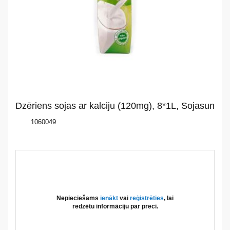
mums
Katalogs
Akcijas
Jaunumi
Dzēriens sojas ar kalciju (120mg), 8*1L, Sojasun
Aktualitātes
1060049
Kontakti
Privātuma
politika
Nepieciešams
ienākt
vai
reģistrēties
, lai
redzētu informāciju par preci.