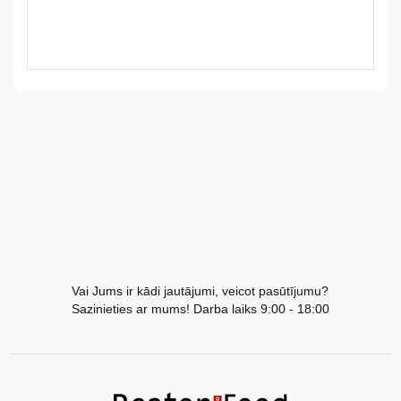
LV
LT
EE
EN
RU
Vai Jums ir kādi jautājumi, veicot pasūtījumu?
Sazinieties ar mums! Darba laiks 9:00 - 18:00