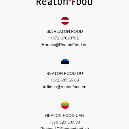
SIA REATON FOOD
+371 67023781
Horeca@ReatonFood.eu
REATON FOOD OÜ
+372 683 55 83
tellimus@reatonfood.eu
REATON FOOD UAB
+370 523 303 90
Reaton.LT@reatonfood.eu