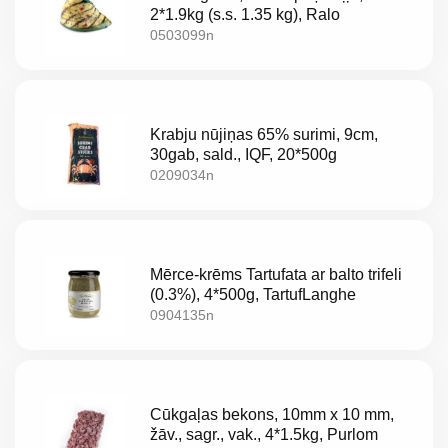
2*1.9kg (s.s. 1.35 kg), Ralo
0503099n
Krabju nūjiņas 65% surimi, 9cm,
30gab, sald., IQF, 20*500g
0209034n
Mērce-krēms Tartufata ar balto trifeli
(0.3%), 4*500g, TartufLanghe
0904135n
Cūkgaļas bekons, 10mm x 10 mm,
žāv., sagr., vak., 4*1.5kg, Purlom