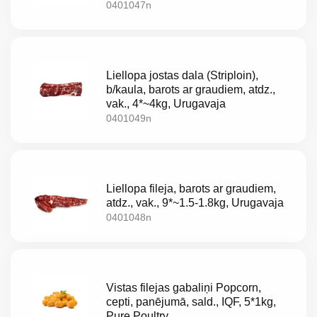
0401047n
Liellopa jostas dala (Striploin),
b/kaula, barots ar graudiem, atdz.,
vak., 4*~4kg, Urugavaja
0401049n
Liellopa fileja, barots ar graudiem,
atdz., vak., 9*~1.5-1.8kg, Urugavaja
0401048n
Par
mums
Vistas filejas gabaliņi Popcorn,
Katalogs
cepti, panējumā, sald., IQF, 5*1kg,
Pure Poultry