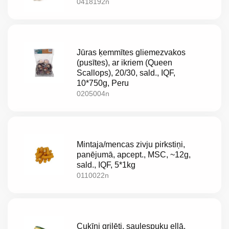
0418192n
Jūras ķemmītes gliemezvakos
(pusītes), ar ikriem (Queen
Scallops), 20/30, sald., IQF,
10*750g, Peru
0205004n
Mintaja/mencas zivju pirkstiņi,
panējumā, apcept., MSC, ~12g,
sald., IQF, 5*1kg
0110022n
Cukīni grilēti, saulespuķu eļļā,