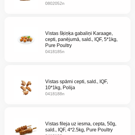
0802052n
LT
EE
EN
Vistas šķiņķa gabaliņi Karaage,
cepti, panējumā, sald., IQF, 5*1kg,
RU
Pure Poultry
0418185n
Vistas spārni cepti, sald., IQF,
10*1kg, Polija
0418188n
Vistas fileja uz iesma, cepta, 50g,
sald., IQF, 4*2.5kg, Pure Poultry