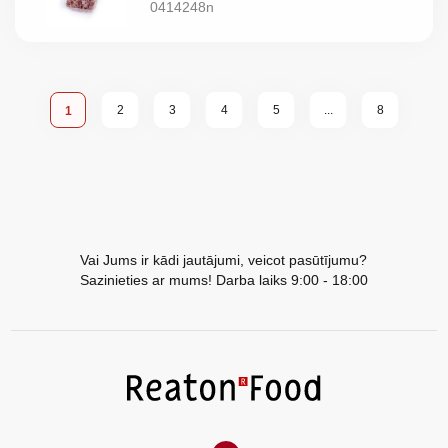
0414248n
Lapa
Lapa
Lapa
Lapa
Lapa
Lapa
You're currently reading page
2
3
4
5
...
8
1
Vai Jums ir kādi jautājumi, veicot pasūtījumu?
Sazinieties ar mums! Darba laiks 9:00 - 18:00