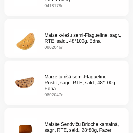
0418178n
Akcijas
Jaunumi
Aktualitātes
Maize kviešu semi-Flagueline, sagr.,
RTE, sald., 48*100g, Edna
0802046n
Kontakti
Privātuma
politika
Maize tumšā semi-Flagueline
Rustic, sagr., RTE, sald., 48*100g,
Edna
0802047n
Maizīte Sendviču Brioche kantainā,
LV
sagr., RTE, sald., 28*80g, Fazer