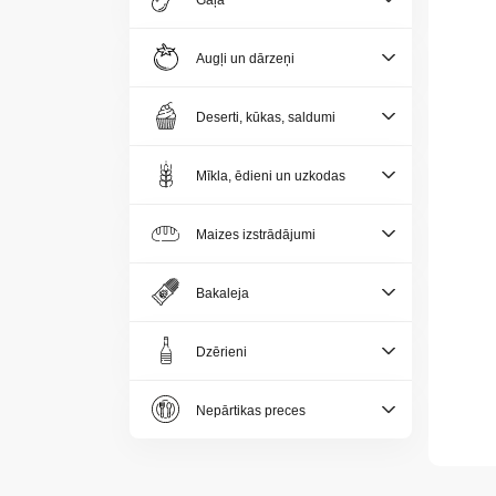
Gaļa
Jaunumi
Augļi un dārzeņi
Aktualitātes
Deserti, kūkas, saldumi
Kontakti
Mīkla, ēdieni un uzkodas
Privātuma
politika
Maizes izstrādājumi
Bakaleja
Dzērieni
LV
Nepārtikas preces
LT
EE