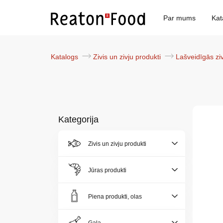
Par mums
Kat
Katalogs
Zivis un zivju produkti
Lašveidīgās zi
Kategorija
Par
Zivis un zivju produkti
mums
Jūras produkti
Katalogs
Piena produkti, olas
Akcijas