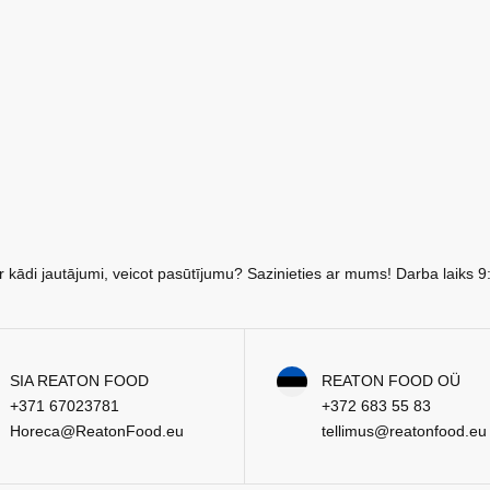
r kādi jautājumi, veicot pasūtījumu? Sazinieties ar mums! Darba laiks 9
SIA REATON FOOD
REATON FOOD OÜ
+371 67023781
+372 683 55 83
Horeca@ReatonFood.eu
tellimus@reatonfood.eu