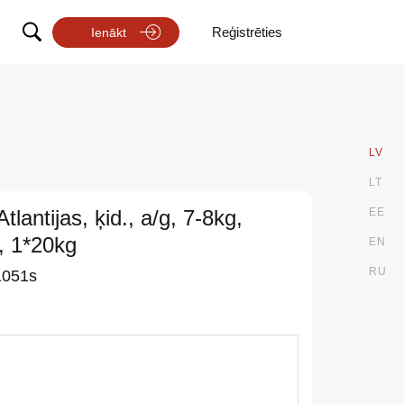
Reģistrēties
Ienākt
LV
LT
Atlantijas, ķid., a/g, 7-8kg,
EE
, 1*20kg
EN
RU
1051s