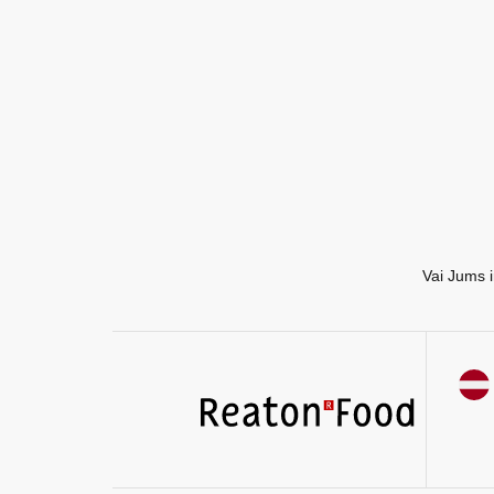
EN
RU
Vai Jums i