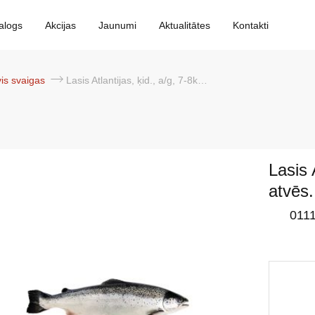
alogs
Akcijas
Jaunumi
Aktualitātes
Kontakti
vis svaigas
Lasis Atlantijas, ķid., a/g, 7-8kg, atvēs., 1*20kg
Lasis 
atvēs.
011