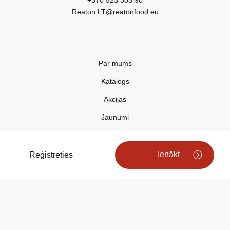
+370 523 303 90
Reaton.LT@reatonfood.eu
Par mums
Katalogs
Akcijas
Jaunumi
Aktualitātes
Kontakti
Ienākt
Reģistrēties
Privātuma politika
Copyright © 2025 REATON FOOD
Search engine powered by
ElasticSuite