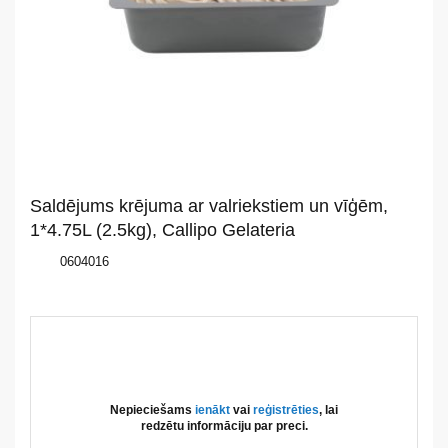
Par
mums
Katalogs
Akcijas
Jaunumi
Saldējums krējuma ar valriekstiem un vīģēm,
Aktualitātes
1*4.75L (2.5kg), Callipo Gelateria
0604016
Kontakti
Privātuma
politika
Nepieciešams
ienākt
vai
reģistrēties
, lai
redzētu informāciju par preci.