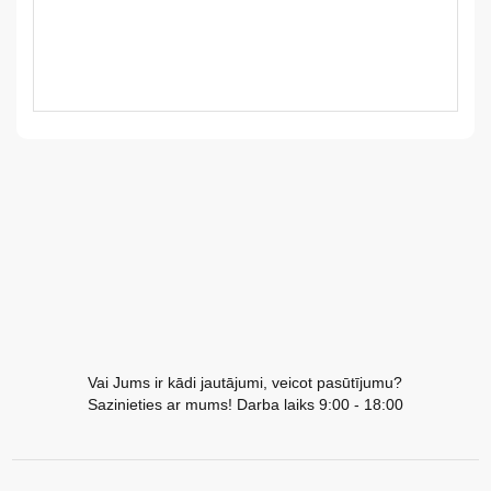
LV
LT
EE
EN
RU
Vai Jums ir kādi jautājumi, veicot pasūtījumu?
Sazinieties ar mums! Darba laiks 9:00 - 18:00