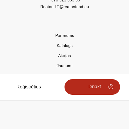
+370 523 303 90
Reaton.LT@reatonfood.eu
Par mums
Katalogs
Akcijas
Jaunumi
Aktualitātes
Kontakti
Ienākt
Reģistrēties
Privātuma politika
Copyright © 2025 REATON FOOD
Search engine powered by
ElasticSuite