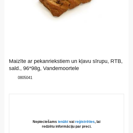
Par
mums
Katalogs
Akcijas
Jaunumi
Maizīte ar pekanriekstiem un kļavu sīrupu, RTB,
Aktualitātes
sald., 96*98g, Vandemoortele
0805041
Kontakti
Privātuma
politika
Nepieciešams
ienākt
vai
reģistrēties
, lai
redzētu informāciju par preci.