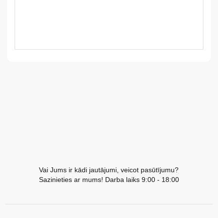
LV
LT
EE
EN
RU
Vai Jums ir kādi jautājumi, veicot pasūtījumu?
Sazinieties ar mums! Darba laiks 9:00 - 18:00