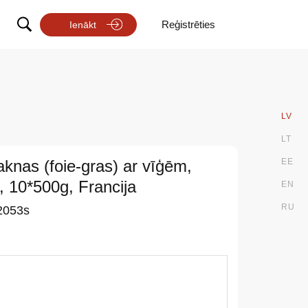
Reģistrēties
Ienākt
LV
LT
aknas (foie-gras) ar vīģēm,
EE
, 10*500g, Francija
EN
RU
2053s