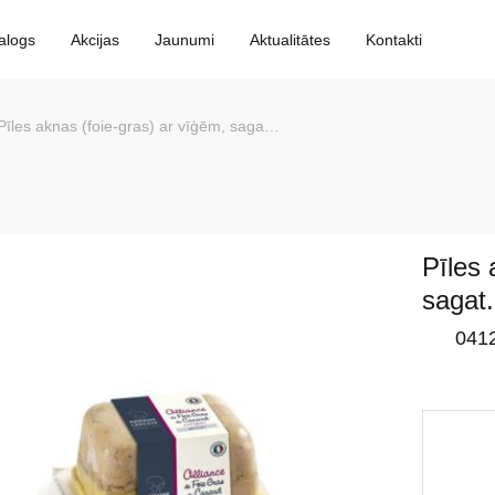
alogs
Akcijas
Jaunumi
Aktualitātes
Kontakti
Pīles aknas (foie-gras) ar vīģēm, sagat., 10*500g, Francija
Pīles 
sagat.
041