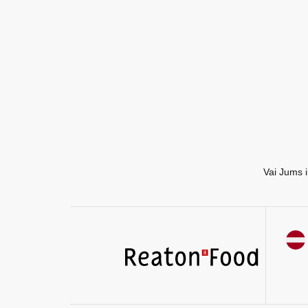
EN
RU
Vai Jums i