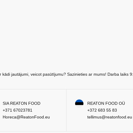
r kādi jautājumi, veicot pasūtījumu? Sazinieties ar mums! Darba laiks 9
SIA REATON FOOD
REATON FOOD OÜ
+371 67023781
+372 683 55 83
Horeca@ReatonFood.eu
tellimus@reatonfood.eu