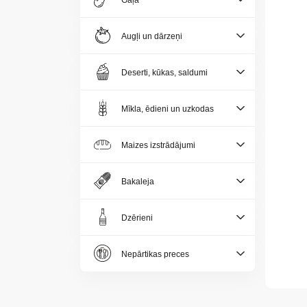
Gaļa
Jaunumi
Augļi un dārzeņi
Aktualitātes
Deserti, kūkas, saldumi
Kontakti
Mīkla, ēdieni un uzkodas
Privātuma
politika
Maizes izstrādājumi
Bakaleja
Dzērieni
LV
Nepārtikas preces
LT
EE