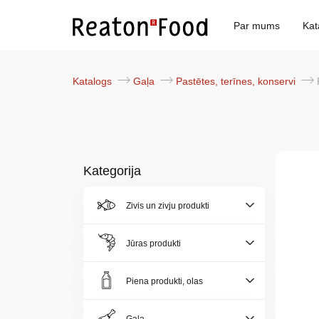
Par mums
Kat
Katalogs
Gaļa
Pastētes, terīnes, konservi
Kategorija
Par
Zivis un zivju produkti
mums
Jūras produkti
Katalogs
Piena produkti, olas
Akcijas