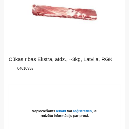
mums
Katalogs
Akcijas
Jaunumi
Cūkas ribas Ekstra, atdz., ~3kg, Latvija, RGK
Aktualitātes
0461093s
Kontakti
Privātuma
politika
Nepieciešams
ienākt
vai
reģistrēties
, lai
redzētu informāciju par preci.