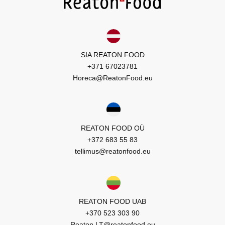
SIA REATON FOOD
+371 67023781
Horeca@ReatonFood.eu
REATON FOOD OÜ
+372 683 55 83
tellimus@reatonfood.eu
REATON FOOD UAB
+370 523 303 90
Reaton.LT@reatonfood.eu