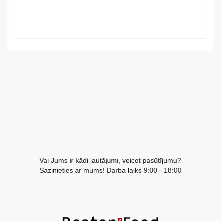
LV
LT
EE
EN
RU
Vai Jums ir kādi jautājumi, veicot pasūtījumu?
Sazinieties ar mums! Darba laiks 9:00 - 18:00