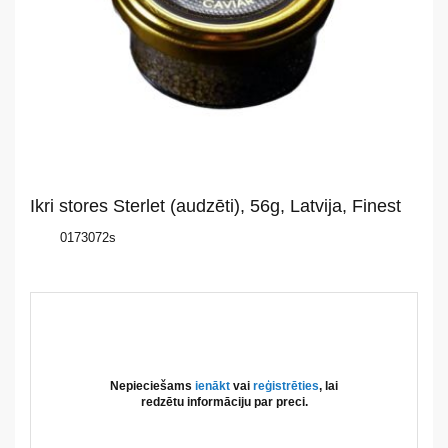
mums
Katalogs
Akcijas
Jaunumi
Ikri stores Sterlet (audzēti), 56g, Latvija, Finest
Aktualitātes
0173072s
Kontakti
Privātuma
politika
Nepieciešams
ienākt
vai
reģistrēties
, lai
redzētu informāciju par preci.