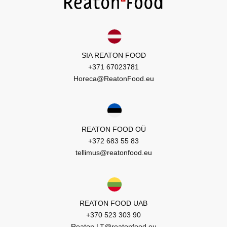
SIA REATON FOOD
+371 67023781
Horeca@ReatonFood.eu
REATON FOOD OÜ
+372 683 55 83
tellimus@reatonfood.eu
REATON FOOD UAB
+370 523 303 90
Reaton.LT@reatonfood.eu