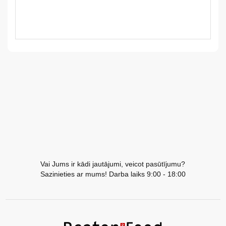
LV
LT
EE
EN
RU
Vai Jums ir kādi jautājumi, veicot pasūtījumu?
Sazinieties ar mums! Darba laiks 9:00 - 18:00