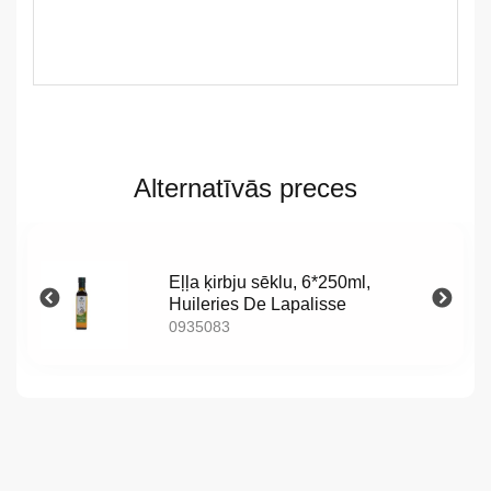
LV
Alternatīvās preces
LT
EE
Eļļa ķirbju sēklu, 6*250ml,
EN
Huileries De Lapalisse
0935083
RU