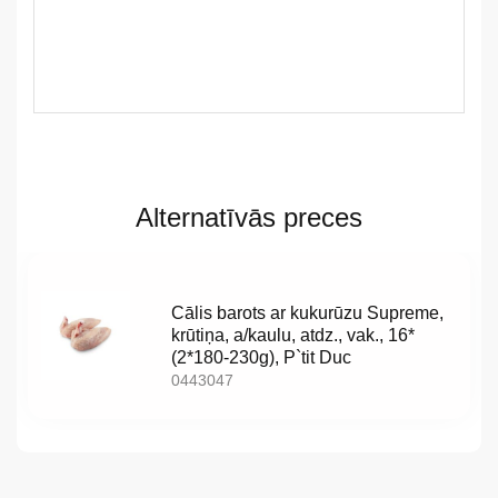
LV
LT
Alternatīvās preces
EE
EN
Cālis barots ar kukurūzu Supreme,
krūtiņa, a/kaulu, atdz., vak., 16*
RU
(2*180-230g), P`tit Duc
0443047