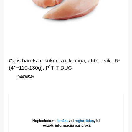
Par
mums
Katalogs
Akcijas
Cālis barots ar kukurūzu, krūtiņa, atdz., vak., 6*
(4*~110-130g), P`TIT DUC
Jaunumi
0443054s
Aktualitātes
Kontakti
Privātuma
politika
Nepieciešams
ienākt
vai
reģistrēties
, lai
redzētu informāciju par preci.