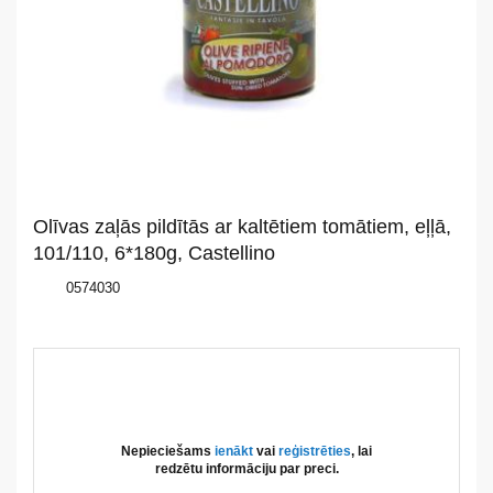
Par
mums
Katalogs
Akcijas
Jaunumi
Olīvas zaļās pildītās ar kaltētiem tomātiem, eļļā,
Aktualitātes
101/110, 6*180g, Castellino
0574030
Kontakti
Privātuma
politika
Nepieciešams
ienākt
vai
reģistrēties
, lai
redzētu informāciju par preci.