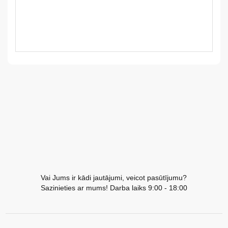
LV
LT
EE
EN
RU
Vai Jums ir kādi jautājumi, veicot pasūtījumu?
Sazinieties ar mums! Darba laiks 9:00 - 18:00