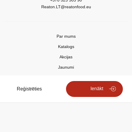
+370 523 303 90
Reaton.LT@reatonfood.eu
Par mums
Katalogs
Akcijas
Jaunumi
Aktualitātes
Kontakti
Ienākt
Reģistrēties
Privātuma politika
Copyright © 2025 REATON FOOD
Search engine powered by
ElasticSuite