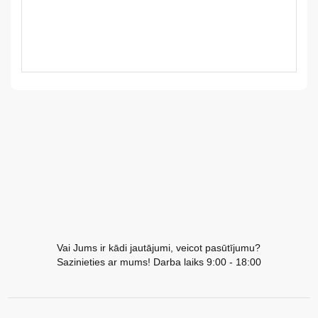
LV
LT
EE
EN
RU
Vai Jums ir kādi jautājumi, veicot pasūtījumu?
Sazinieties ar mums! Darba laiks 9:00 - 18:00