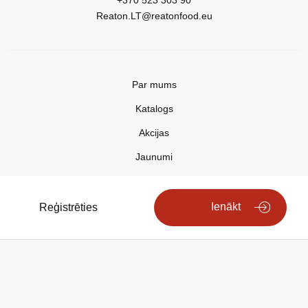
+370 523 303 90
Reaton.LT@reatonfood.eu
Par mums
Katalogs
Akcijas
Jaunumi
Aktualitātes
Kontakti
Ienākt
Reģistrēties
Privātuma politika
Copyright © 2025 REATON FOOD
Search engine powered by
ElasticSuite