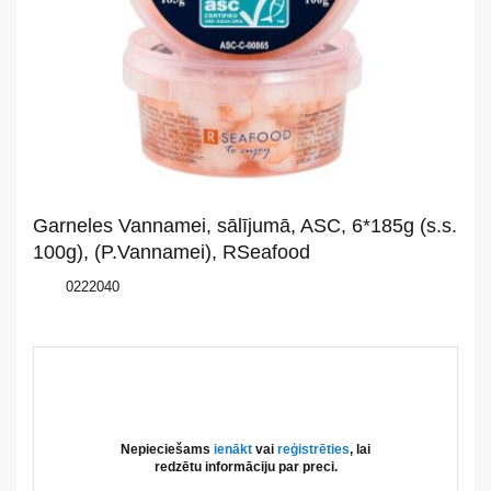
Par
mums
Katalogs
Akcijas
Jaunumi
Garneles Vannamei, sālījumā, ASC, 6*185g (s.s.
Aktualitātes
100g), (P.Vannamei), RSeafood
0222040
Kontakti
Privātuma
politika
Nepieciešams
ienākt
vai
reģistrēties
, lai
redzētu informāciju par preci.