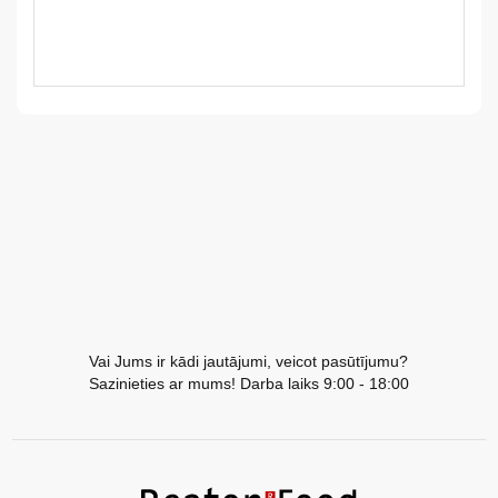
LV
LT
EE
EN
RU
Vai Jums ir kādi jautājumi, veicot pasūtījumu?
Sazinieties ar mums! Darba laiks 9:00 - 18:00