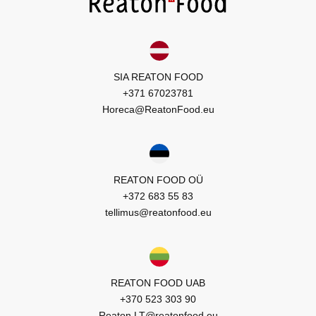
SIA REATON FOOD
+371 67023781
Horeca@ReatonFood.eu
REATON FOOD OÜ
+372 683 55 83
tellimus@reatonfood.eu
REATON FOOD UAB
+370 523 303 90
Reaton.LT@reatonfood.eu