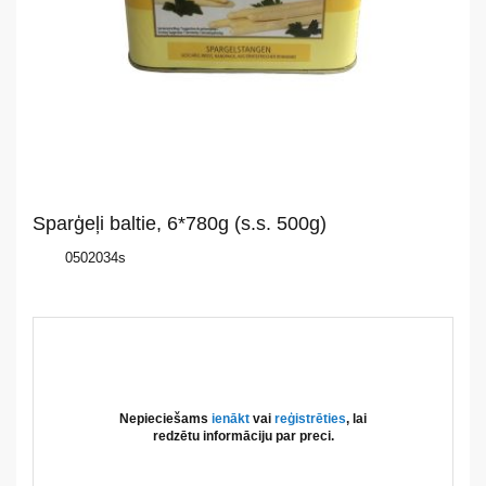
mums
Katalogs
Akcijas
Jaunumi
Sparģeļi baltie, 6*780g (s.s. 500g)
Aktualitātes
0502034s
Kontakti
Privātuma
politika
Nepieciešams
ienākt
vai
reģistrēties
, lai
redzētu informāciju par preci.