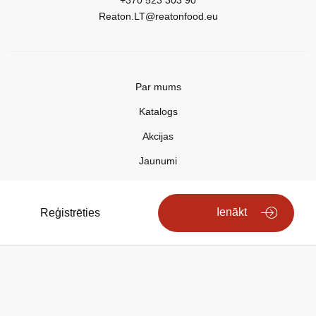
+370 523 303 90
Reaton.LT@reatonfood.eu
Par mums
Katalogs
Akcijas
Jaunumi
Aktualitātes
Kontakti
Ienākt
Reģistrēties
Privātuma politika
Copyright © 2025 REATON FOOD
Search engine powered by
ElasticSuite