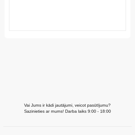
LV
LT
EE
EN
RU
Vai Jums ir kādi jautājumi, veicot pasūtījumu?
Sazinieties ar mums! Darba laiks 9:00 - 18:00