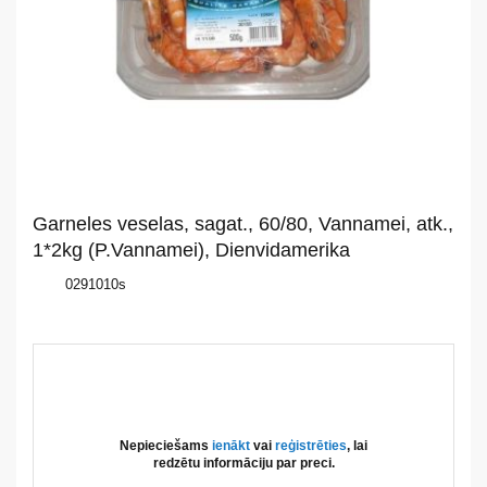
Par
mums
Katalogs
Akcijas
Jaunumi
Garneles veselas, sagat., 60/80, Vannamei, atk.,
Aktualitātes
1*2kg (P.Vannamei), Dienvidamerika
0291010s
Kontakti
Privātuma
politika
Nepieciešams
ienākt
vai
reģistrēties
, lai
redzētu informāciju par preci.