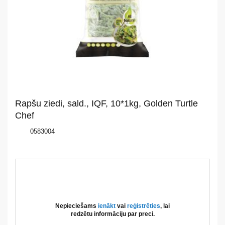
Par
mums
Katalogs
Akcijas
Rapšu ziedi, sald., IQF, 10*1kg, Golden Turtle
Jaunumi
Chef
0583004
Aktualitātes
Kontakti
Privātuma
politika
Nepieciešams
ienākt
vai
reģistrēties
, lai
redzētu informāciju par preci.