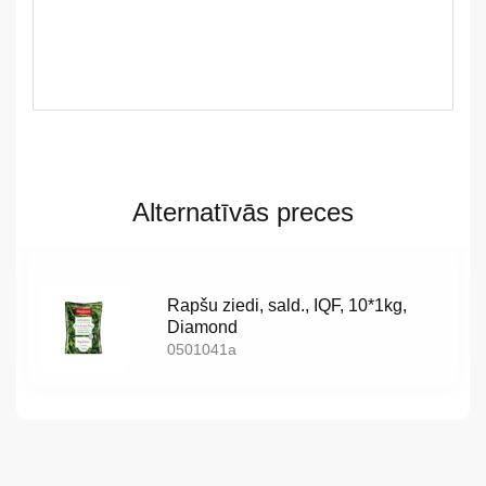
LV
LT
Alternatīvās preces
EE
EN
Rapšu ziedi, sald., IQF, 10*1kg,
Diamond
RU
0501041a