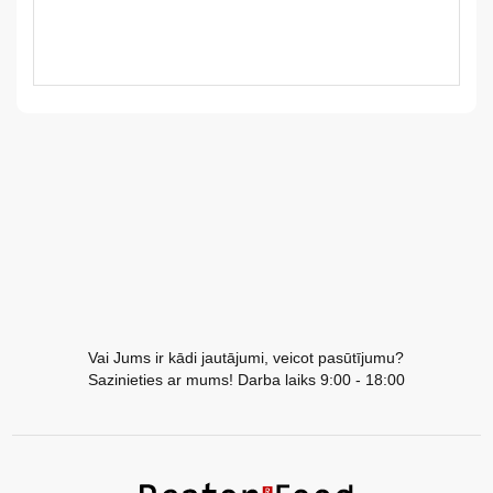
LV
LT
EE
EN
RU
Vai Jums ir kādi jautājumi, veicot pasūtījumu?
Sazinieties ar mums! Darba laiks 9:00 - 18:00