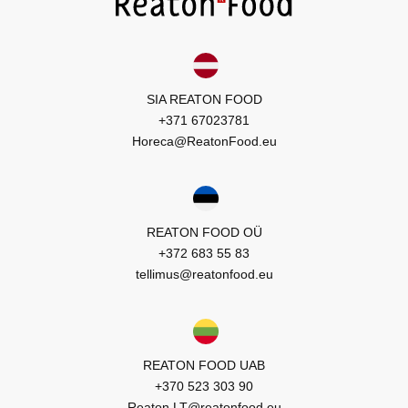
SIA REATON FOOD
+371 67023781
Horeca@ReatonFood.eu
REATON FOOD OÜ
+372 683 55 83
tellimus@reatonfood.eu
REATON FOOD UAB
+370 523 303 90
Reaton.LT@reatonfood.eu