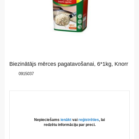
mums
Katalogs
Akcijas
Jaunumi
Biezinātājs mērces pagatavošanai, 6*1kg, Knorr
Aktualitātes
0915037
Kontakti
Privātuma
politika
Nepieciešams
ienākt
vai
reģistrēties
, lai
redzētu informāciju par preci.