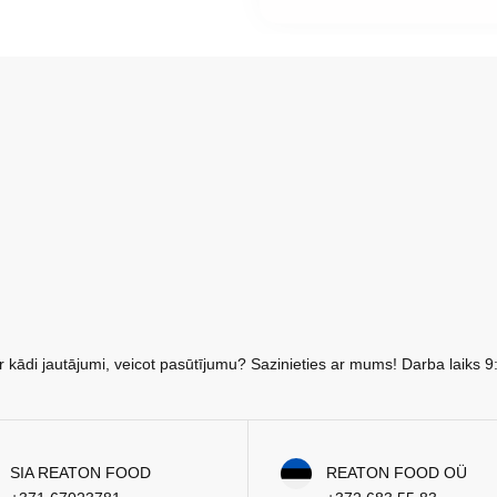
r kādi jautājumi, veicot pasūtījumu? Sazinieties ar mums! Darba laiks 9
SIA REATON FOOD
REATON FOOD OÜ