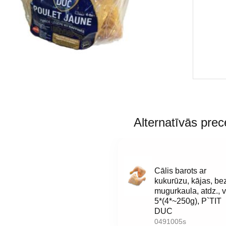
Alternatīvās prec
Cālis barots ar
kukurūzu, kājas, be
mugurkaula, atdz., v
5*(4*~250g), P`TIT
DUC
0491005s