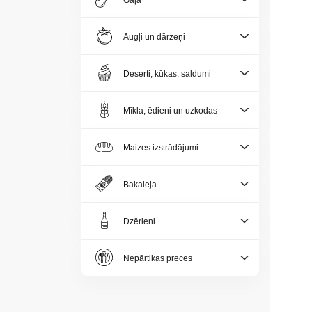
Gaļa
Jaunumi
Augļi un dārzeņi
Aktualitātes
Deserti, kūkas, saldumi
Kontakti
Mīkla, ēdieni un uzkodas
Privātuma
politika
Maizes izstrādājumi
Bakaleja
Dzērieni
LV
Nepārtikas preces
LT
EE