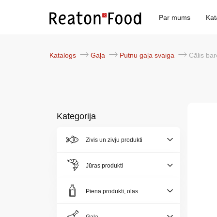
Par mums
Kat
Katalogs
Gaļa
Putnu gaļa svaiga
Cālis barots
Kategorija
Zivis un zivju produkti
Par
mums
Jūras produkti
Katalogs
Piena produkti, olas
Akcijas