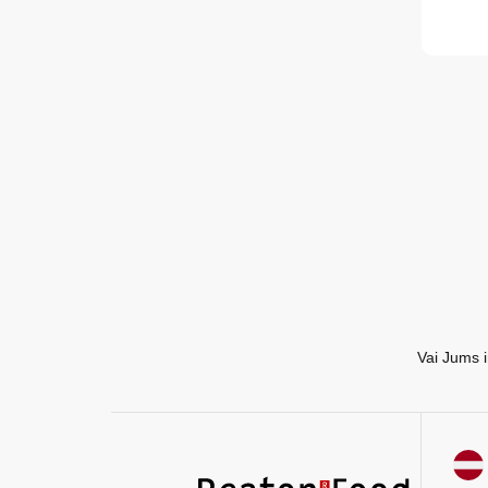
EN
RU
Vai Jums i