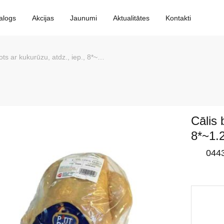
alogs
Akcijas
Jaunumi
Aktualitātes
Kontakti
 ar kukurūzu, atdz., iep., 8*~1.2-1.4kg, P`TIT DUC
Cālis 
8*~1.
044