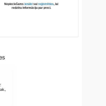
Nepieciešams
ienākt
vai
reģistrēties
, lai
redzētu informāciju par preci.
es
z
ak.,