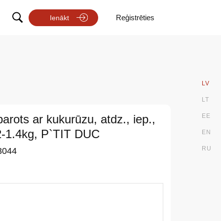
Reģistrēties
Ienākt
LV
LT
barots ar kukurūzu, atdz., iep.,
EE
2-1.4kg, P`TIT DUC
EN
RU
3044