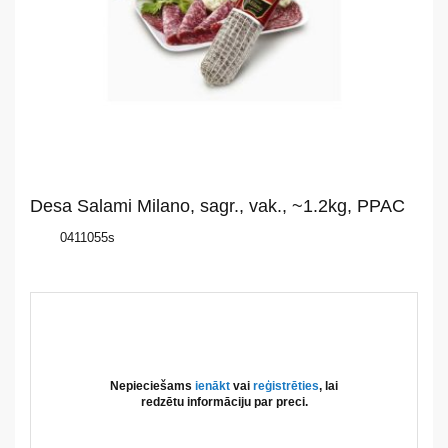
mums
Katalogs
Akcijas
Jaunumi
Desa Salami Milano, sagr., vak., ~1.2kg, PPAC
Aktualitātes
0411055s
Kontakti
Privātuma
politika
Nepieciešams
ienākt
vai
reģistrēties
, lai
redzētu informāciju par preci.