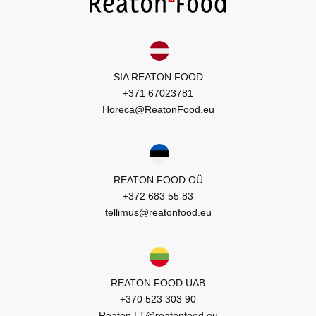
SIA REATON FOOD
+371 67023781
Horeca@ReatonFood.eu
REATON FOOD OÜ
+372 683 55 83
tellimus@reatonfood.eu
REATON FOOD UAB
+370 523 303 90
Reaton.LT@reatonfood.eu