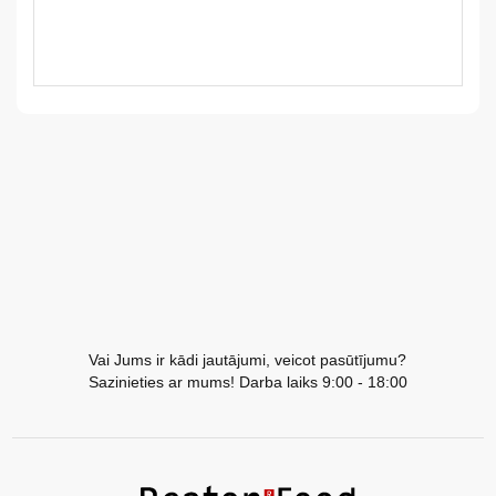
LV
LT
EE
EN
RU
Vai Jums ir kādi jautājumi, veicot pasūtījumu?
Sazinieties ar mums! Darba laiks 9:00 - 18:00