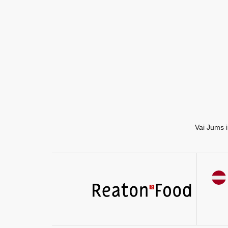
EN
RU
Vai Jums i