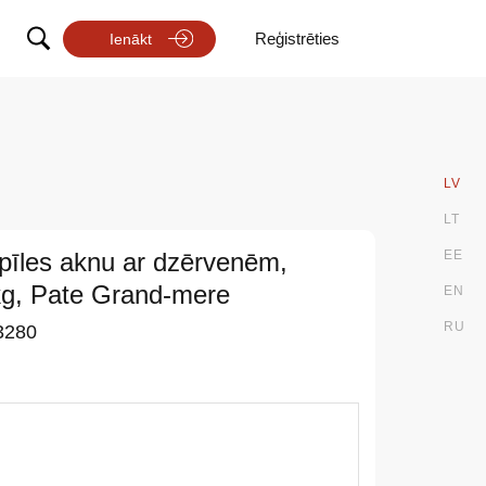
Reģistrēties
Ienākt
LV
LT
pīles aknu ar dzērvenēm,
EE
kg, Pate Grand-mere
EN
RU
3280