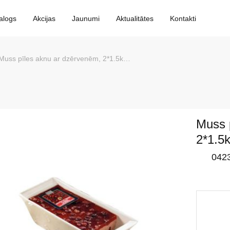
alogs
Akcijas
Jaunumi
Aktualitātes
Kontakti
Muss pīles aknu ar dzērvenēm, 2*1.5kg, Pate Grand-mere
Muss 
2*1.5
042