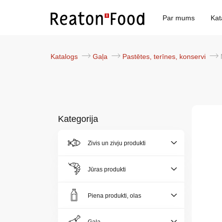
Par mums
Kat
Katalogs
Gaļa
Pastētes, terīnes, konservi
Kategorija
Par
Zivis un zivju produkti
mums
Jūras produkti
Katalogs
Piena produkti, olas
Akcijas