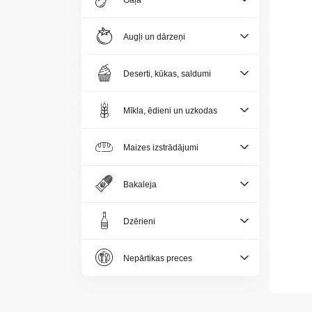
Gaļa
Jaunumi
Augļi un dārzeņi
Aktualitātes
Deserti, kūkas, saldumi
Kontakti
Mīkla, ēdieni un uzkodas
Privātuma
politika
Maizes izstrādājumi
Bakaleja
Dzērieni
LV
Nepārtikas preces
LT
EE