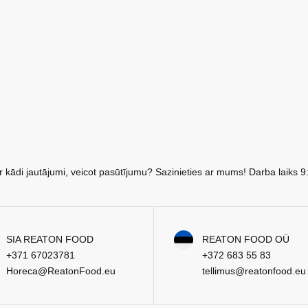
r kādi jautājumi, veicot pasūtījumu? Sazinieties ar mums! Darba laiks 9
SIA REATON FOOD
REATON FOOD OÜ
+371 67023781
+372 683 55 83
Horeca@ReatonFood.eu
tellimus@reatonfood.eu