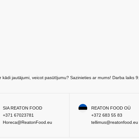
r kādi jautājumi, veicot pasūtījumu? Sazinieties ar mums! Darba laiks 9
SIA REATON FOOD
REATON FOOD OÜ
+371 67023781
+372 683 55 83
Horeca@ReatonFood.eu
tellimus@reatonfood.eu