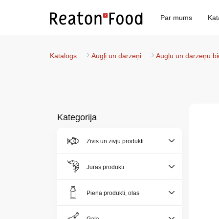
Par mums
Kat
Katalogs
Augļi un dārzeņi
Augļu un dārzeņu b
Kategorija
Par
Zivis un zivju produkti
mums
Jūras produkti
Katalogs
Piena produkti, olas
Akcijas