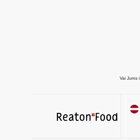
EN
RU
Vai Jums i