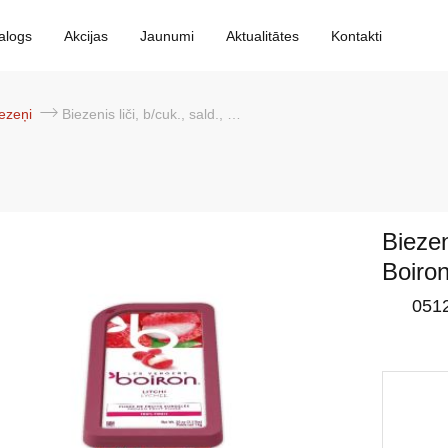
alogs
Akcijas
Jaunumi
Aktualitātes
Kontakti
iezeņi
Biezenis liči, b/cuk., sald., 6*1kg, Boiron
Biezen
Boiro
051