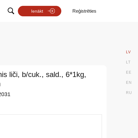
Reģistrēties
Ienākt
LV
LT
is liči, b/cuk., sald., 6*1kg,
EE
n
EN
RU
2031