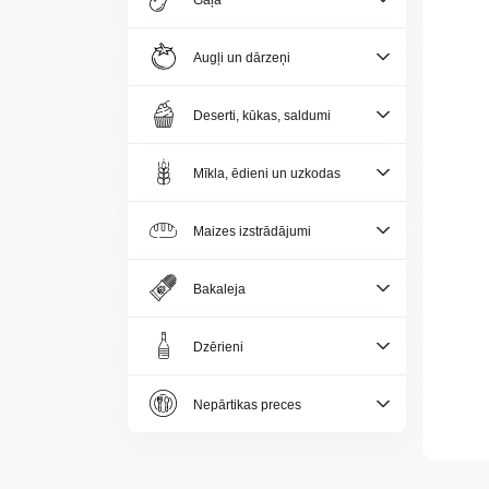
Gaļa
Jaunumi
Augļi un dārzeņi
Aktualitātes
Deserti, kūkas, saldumi
Kontakti
Mīkla, ēdieni un uzkodas
Privātuma
politika
Maizes izstrādājumi
Bakaleja
Dzērieni
LV
Nepārtikas preces
LT
EE