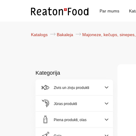
Par mums
Kat
Katalogs
Bakaleja
Majoneze, kečups, sinepes,
Kategorija
Par
Zivis un zivju produkti
mums
Jūras produkti
Katalogs
Piena produkti, olas
Akcijas