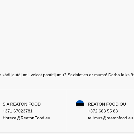
r kādi jautājumi, veicot pasūtījumu? Sazinieties ar mums! Darba laiks 9
SIA REATON FOOD
REATON FOOD OÜ
+371 67023781
+372 683 55 83
Horeca@ReatonFood.eu
tellimus@reatonfood.eu