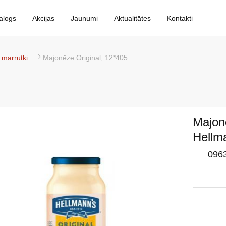
alogs
Akcijas
Jaunumi
Aktualitātes
Kontakti
 marrutki
Majonēze Original, 12*405ml, Hellmann`s
Majonē
Hellm
096