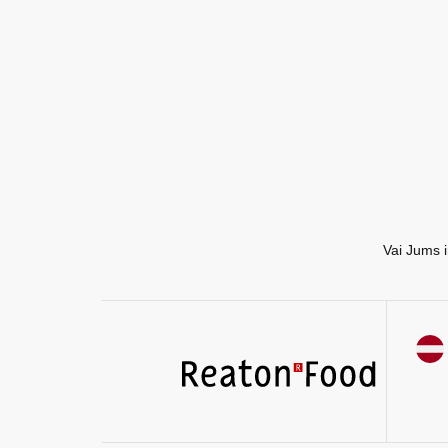
EN
RU
Vai Jums i