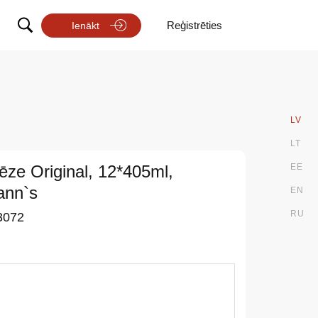
Reģistrēties
Ienākt
LV
LT
ze Original, 12*405ml,
EE
ann`s
EN
RU
3072