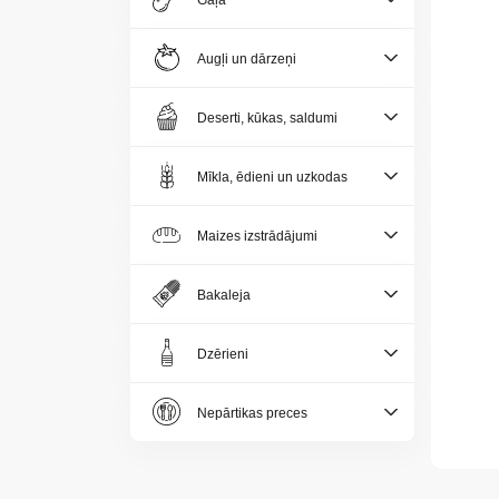
Gaļa
Jaunumi
Augļi un dārzeņi
Aktualitātes
Deserti, kūkas, saldumi
Kontakti
Mīkla, ēdieni un uzkodas
Privātuma
politika
Maizes izstrādājumi
Bakaleja
Dzērieni
LV
Nepārtikas preces
LT
EE