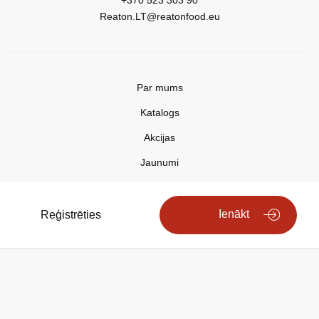
+370 523 303 90
Reaton.LT@reatonfood.eu
Par mums
Katalogs
Akcijas
Jaunumi
Aktualitātes
Kontakti
Ienākt
Reģistrēties
Privātuma politika
Copyright © 2025 REATON FOOD
Search engine powered by
ElasticSuite