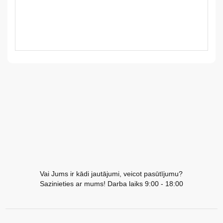
LV
LT
EE
EN
RU
Vai Jums ir kādi jautājumi, veicot pasūtījumu?
Sazinieties ar mums! Darba laiks 9:00 - 18:00