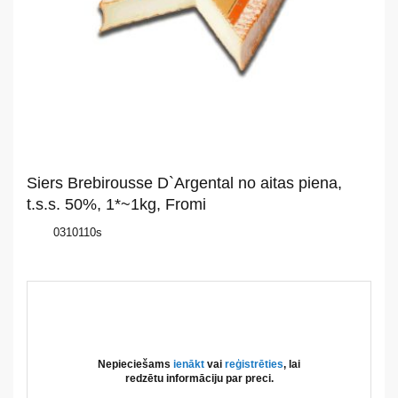
Par
mums
Katalogs
Akcijas
Jaunumi
Siers Brebirousse D`Argental no aitas piena,
Aktualitātes
t.s.s. 50%, 1*~1kg, Fromi
0310110s
Kontakti
Privātuma
politika
Nepieciešams
ienākt
vai
reģistrēties
, lai
redzētu informāciju par preci.