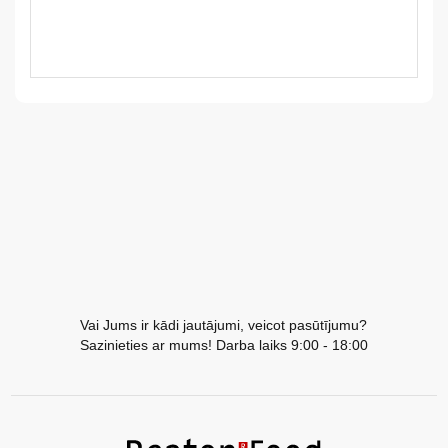
LV
LT
EE
EN
RU
Vai Jums ir kādi jautājumi, veicot pasūtījumu?
Sazinieties ar mums! Darba laiks 9:00 - 18:00