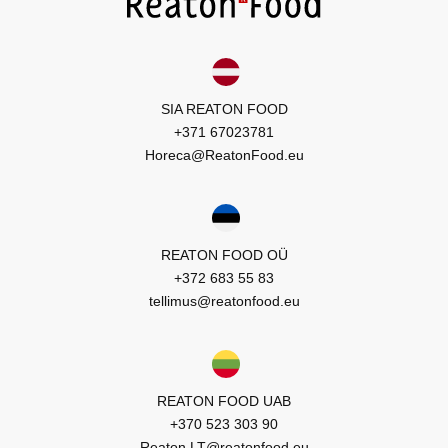
SIA REATON FOOD
+371 67023781
Horeca@ReatonFood.eu
REATON FOOD OÜ
+372 683 55 83
tellimus@reatonfood.eu
REATON FOOD UAB
+370 523 303 90
Reaton.LT@reatonfood.eu