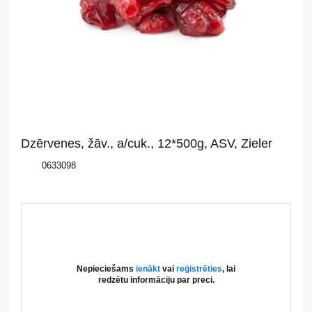
mums
Katalogs
Akcijas
Jaunumi
Dzērvenes, žāv., a/cuk., 12*500g, ASV, Zieler
Aktualitātes
0633098
Kontakti
Privātuma
politika
Nepieciešams
ienākt
vai
reģistrēties
, lai
redzētu informāciju par preci.